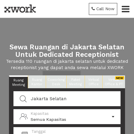
Call Now
Sewa Ruangan di Jakarta Selatan
Untuk Dedicated Receptionist
Tersedia 110 ruangan di jakarta selatan untuk dedicated
receptionist yang dapat anda sewa melalui XWORK
Ruang
Coworking
Paket
Virtual
Virtual
Ruang
Kantor
Desk
Meeting
Office
Office & PT
Meeting
Kapasitas
Semua Kapasitas
Tanggal