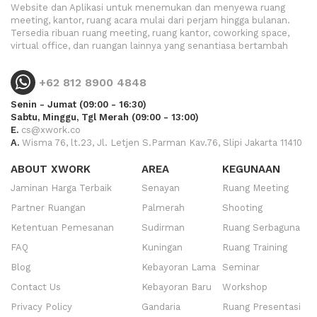
Website dan Aplikasi untuk menemukan dan menyewa ruang
meeting, kantor, ruang acara mulai dari perjam hingga bulanan.
Tersedia ribuan ruang meeting, ruang kantor, coworking space,
virtual office, dan ruangan lainnya yang senantiasa bertambah
+62 812 8900 4848
Senin - Jumat (09:00 - 16:30)
Sabtu, Minggu, Tgl Merah (09:00 - 13:00)
E.
cs@xwork.co
A.
Wisma 76, lt.23, Jl. Letjen S.Parman Kav.76, Slipi Jakarta 11410
ABOUT XWORK
AREA
KEGUNAAN
Jaminan Harga Terbaik
Senayan
Ruang Meeting
Partner Ruangan
Palmerah
Shooting
Ketentuan Pemesanan
Sudirman
Ruang Serbaguna
FAQ
Kuningan
Ruang Training
Blog
Kebayoran Lama
Seminar
Contact Us
Kebayoran Baru
Workshop
Privacy Policy
Gandaria
Ruang Presentasi