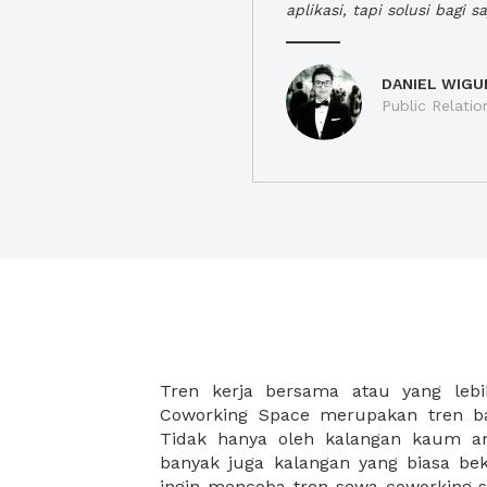
aplikasi, tapi solusi bagi sa
DANIEL WIGU
Public Relatio
Tren kerja bersama atau yang lebi
strategis, yang tersebar di berbagai
Coworking Space merupakan tren ba
membantu para wirausaha muda bek
Tidak hanya oleh kalangan kaum 
karena harga yang ditawarkan sang
banyak juga kalangan yang biasa beke
disesuaikan dengan budget masing-
ingin mencoba tren sewa coworking s
coworking space di XWORK akan