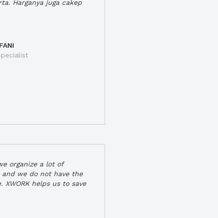
rta. Harganya juga cakep
FANI
pecialist
e organize a lot of
 and we do not have the
e. XWORK helps us to save