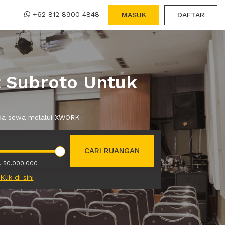
+62 812 8900 4848
MASUK
DAFTAR
 Subroto Untuk
nda sewa melalui XWORK
CARI RUANGAN
. 50.000.000
Klik di sini