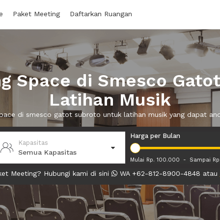
e
Paket Meeting
Daftarkan Ruangan
g Space di Smesco Gatot
Latihan Musik
space di smesco gatot subroto untuk latihan musik yang dapat a
Harga per Bulan
Kapasitas
Semua Kapasitas
Mulai Rp. 100.000
-
Sampai Rp
et Meeting? Hubungi kami di sini
WA +62-812-8900-4848 atau