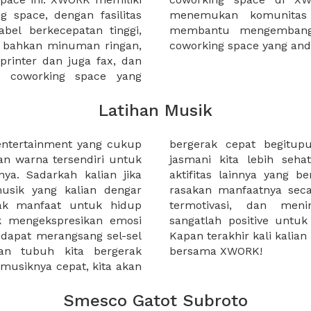
 space, dengan fasilitas
gan bisnis yang dapat
bel berkecepatan tinggi,
Anda ketika bekerja di
n bahkan minuman ringan,
coworking space yang an
 printer dan juga fax, dan
a coworking space yang
Latihan Musik
entertainment yang cukup
nya, yang dapat membuat
 warna tersendiri untuk
 bermusik, menyanyi atau
ya. Sadarkah kalian jika
 dengan musik dapat kita
usik yang kalian dengar
. Kita menjadi semangat,
yak manfaat untuk hidup
onsentrasi. Jadi musik
uk mengekspresikan emosi
gian dari kehidupan kita.
 dapat merangsang sel-sel
usik? Rencanakan sekarang
an tubuh kita bergerak
bersama XWORK!
 musiknya cepat, kita akan
Smesco Gatot Subroto