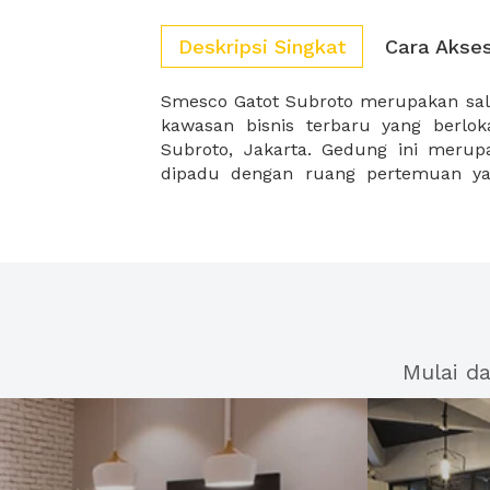
Deskripsi Singkat
Cara Akse
Smesco Gatot Subroto merupakan sa
dengan gedung 4 lantai sebagai area r
kawasan bisnis terbaru yang berloka
ideal bagi para pelaku bisnis unt
Subroto, Jakarta. Gedung ini meru
dipadu dengan ruang pertemuan yan
Mulai d