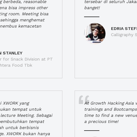
ng berbeda, reasonable
tersebar di seluruh Jaka
rena bisa impress other
banget!
ting room. Meeting bisa
a, sehingga menghemat
enembus kemacetan
EDRIA STEF
Calligraphy S
N STANLEY
 for Snack Division at PT
jahtera Food Tbk
si XWORK yang
At Growth Hacking Asia w
ukan tempat untuk
trainings and Bootcamps
lecture Meeting. Sebagai
time to find a new venu
 membutuhkan tempat
a precious time!
h untuk berbisnis
ge. XWORK bukan hanya