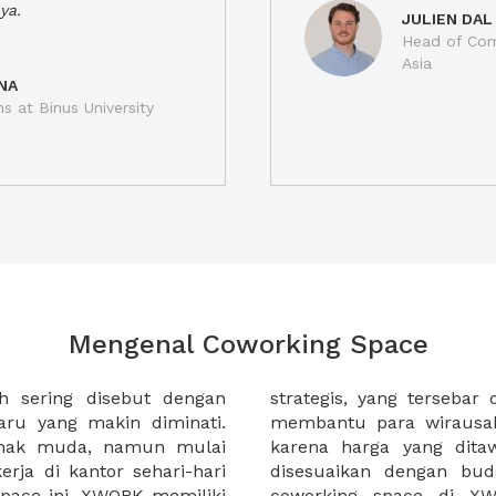
ya.
JULIEN DAL
Head of Com
Asia
NA
ns at Binus University
Mengenal Coworking Space
h sering disebut dengan
 kota di Indonesia. XWORK
ru yang makin diminati.
erja di coworking space
anak muda, namun mulai
at terjangkau dan dapat
rja di kantor sehari-hari
masing. Selain itu sewa
pace ini. XWORK memiliki
 membantu Anda untuk