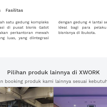
s
Fasilitas
lah satu gedung kompleks
itel dan komersial. Sangat
si di pusat bisnis Gatot
u menjalankan aktifitas
pakan perkantoran mewah
bisnisnya di ibukota.
g luas, yang diintegrasi
Pilihan produk lainnya di XWORK
an booking produk kami lainnya sesuai kebutu