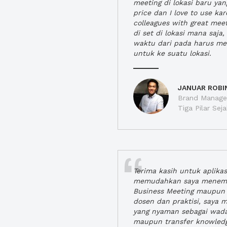
meeting di lokasi baru ya
price dan I love to use ka
colleagues with great mee
di set di lokasi mana saj
waktu dari pada harus m
untuk ke suatu lokasi.
JANUAR ROBI
Brand Manager
Tiga Pilar Se
Terima kasih untuk aplika
memudahkan saya menem
Business Meeting maupun 
dosen dan praktisi, saya
yang nyaman sebagai wada
maupun transfer knowled