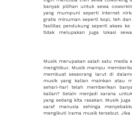
banyak pilihan untuk sewa coworking
menemukan komunitas atau jarin
yang mumpuni seperti internet nirka
membantu mengembangkan bisnis 
gratis minuman seperti kopi, teh da
fasilitas pendukung seperti akses ke
tidak melupakan juga lokasi sew
Musik merupakan salah satu media 
bergerak cepat begitupun sebalik
menghibur. Musik mampu memberikan
jasmani kita lebih sehat. Manfaat
membuat seseorang larut di dalamn
aktifitas lainnya yang berhubungan
musik yang kalian mainkan atau m
rasakan manfaatnya secara langsung
sehari-hari telah memberikan ban
termotivasi, dan meningkatkan k
kalian? Selain menjadi sarana unt
sangatlah positive untuk menjadi ba
yang sedang kita rasakan. Musik juga
Kapan terakhir kali kalian bermain m
saraf manusia sehinga menyebabk
mengikuti irama musik tersebut. Jika