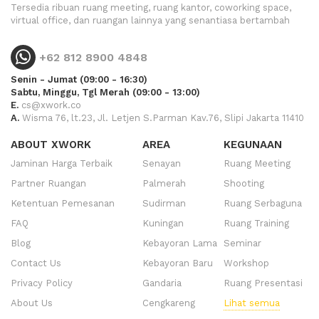
Tersedia ribuan ruang meeting, ruang kantor, coworking space,
virtual office, dan ruangan lainnya yang senantiasa bertambah
+62 812 8900 4848
Senin - Jumat (09:00 - 16:30)
Sabtu, Minggu, Tgl Merah (09:00 - 13:00)
E.
cs@xwork.co
A.
Wisma 76, lt.23, Jl. Letjen S.Parman Kav.76, Slipi Jakarta 11410
ABOUT XWORK
AREA
KEGUNAAN
Jaminan Harga Terbaik
Senayan
Ruang Meeting
Partner Ruangan
Palmerah
Shooting
Ketentuan Pemesanan
Sudirman
Ruang Serbaguna
FAQ
Kuningan
Ruang Training
Blog
Kebayoran Lama
Seminar
Contact Us
Kebayoran Baru
Workshop
Privacy Policy
Gandaria
Ruang Presentasi
About Us
Cengkareng
Lihat semua