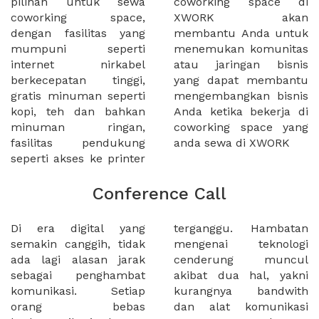
pilihan untuk sewa
coworking space di
coworking space,
XWORK akan
dengan fasilitas yang
membantu Anda untuk
mumpuni seperti
menemukan komunitas
internet nirkabel
atau jaringan bisnis
berkecepatan tinggi,
yang dapat membantu
gratis minuman seperti
mengembangkan bisnis
kopi, teh dan bahkan
Anda ketika bekerja di
minuman ringan,
coworking space yang
fasilitas pendukung
anda sewa di XWORK
seperti akses ke printer
Conference Call
Di era digital yang
terganggu. Hambatan
semakin canggih, tidak
mengenai teknologi
ada lagi alasan jarak
cenderung muncul
sebagai penghambat
akibat dua hal, yakni
komunikasi. Setiap
kurangnya bandwith
orang bebas
dan alat komunikasi