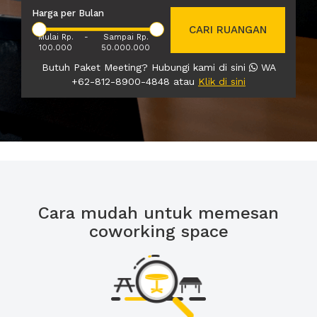
Harga per Bulan
CARI RUANGAN
Mulai Rp.
-
Sampai Rp.
100.000
50.000.000
Butuh Paket Meeting? Hubungi kami di sini
WA
+62-812-8900-4848 atau
Klik di sini
Cara mudah untuk memesan
coworking space