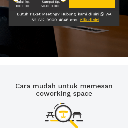
Mulai Rp.
-
Sampai Rp.
100.000
50.000.000
Butuh Paket Meeting? Hubungi kami di sini
WA
+62-812-8900-4848 atau
Klik di sini
Cara mudah untuk memesan
coworking space