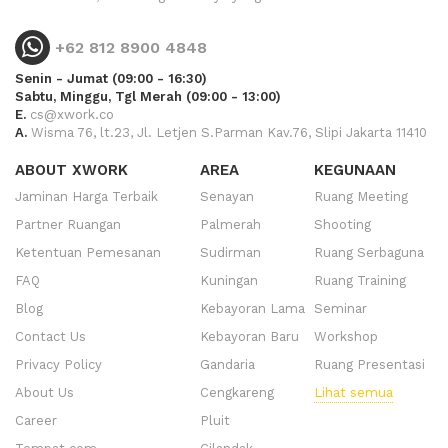
+62 812 8900 4848
Senin - Jumat (09:00 - 16:30)
Sabtu, Minggu, Tgl Merah (09:00 - 13:00)
E.
cs@xwork.co
A.
Wisma 76, lt.23, Jl. Letjen S.Parman Kav.76, Slipi Jakarta 11410
ABOUT XWORK
AREA
KEGUNAAN
Jaminan Harga Terbaik
Senayan
Ruang Meeting
Partner Ruangan
Palmerah
Shooting
Ketentuan Pemesanan
Sudirman
Ruang Serbaguna
FAQ
Kuningan
Ruang Training
Blog
Kebayoran Lama
Seminar
Contact Us
Kebayoran Baru
Workshop
Privacy Policy
Gandaria
Ruang Presentasi
About Us
Cengkareng
Lihat semua
Career
Pluit