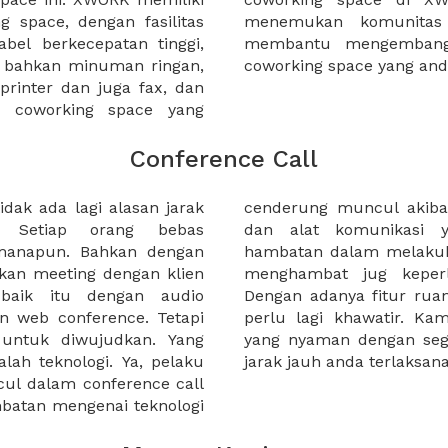
 space, dengan fasilitas
gan bisnis yang dapat
bel berkecepatan tinggi,
Anda ketika bekerja di
n bahkan minuman ringan,
coworking space yang an
 printer dan juga fax, dan
a coworking space yang
Conference Call
idak ada lagi alasan jarak
yakni kurangnya bandwith
. Setiap orang bebas
 berkualitas. Jika ada
imanapun. Bahkan dengan
 call hal ini tentu akan
ukan meeting dengan klien
Keperluan bisnis anda.
 baik itu dengan audio
nference call, kita tidak
n web conference. Tetapi
mberikan pilihan ruangan
t untuk diwujudkan. Yang
s yang menunjang meeting
alah teknologi. Ya, pelaku
jarak jauh anda terlaksan
ncul dalam conference call
mbatan mengenai teknologi