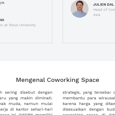
ya.
JULIEN DAL
Head of Com
Asia
NA
ns at Binus University
Mengenal Coworking Space
h sering disebut dengan
 kota di Indonesia. XWORK
ru yang makin diminati.
erja di coworking space
anak muda, namun mulai
at terjangkau dan dapat
rja di kantor sehari-hari
masing. Selain itu sewa
pace ini. XWORK memiliki
 membantu Anda untuk