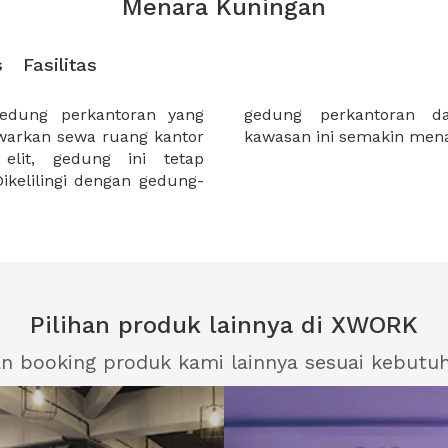
Menara Kuningan
s
Fasilitas
edung perkantoran yang
erbelanjaan menjadikan
awarkan sewa ruang kantor
kawasan ini semakin mena
lit, gedung ini tetap
ikelilingi dengan gedung-
Pilihan produk lainnya di XWORK
an booking produk kami lainnya sesuai kebutu