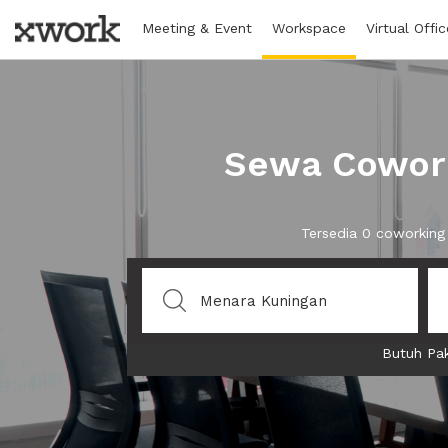
Meeting & Event
Workspace
Virtual Offic
Sewa Cowork
Tersedia 0 coworking
Butuh Pak