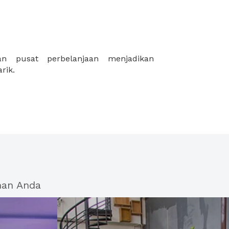
rik.
han Anda