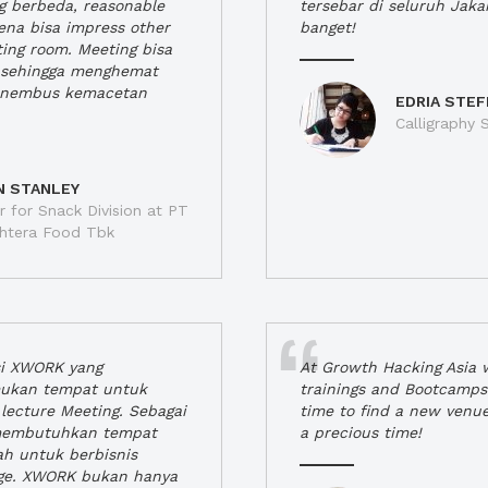
ng berbeda, reasonable
tersebar di seluruh Jaka
rena bisa impress other
banget!
ting room. Meeting bisa
a, sehingga menghemat
enembus kemacetan
EDRIA STEF
Calligraphy S
N STANLEY
 for Snack Division at PT
jahtera Food Tbk
si XWORK yang
At Growth Hacking Asia w
ukan tempat untuk
trainings and Bootcamps
lecture Meeting. Sebagai
time to find a new venu
 membutuhkan tempat
a precious time!
h untuk berbisnis
ge. XWORK bukan hanya