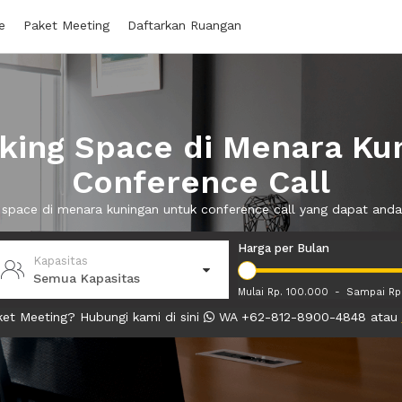
e
Paket Meeting
Daftarkan Ruangan
ing Space di Menara Ku
Conference Call
 space di menara kuningan untuk conference call yang dapat an
Harga per Bulan
Kapasitas
Semua Kapasitas
Mulai Rp. 100.000
-
Sampai Rp
et Meeting? Hubungi kami di sini
WA +62-812-8900-4848 atau