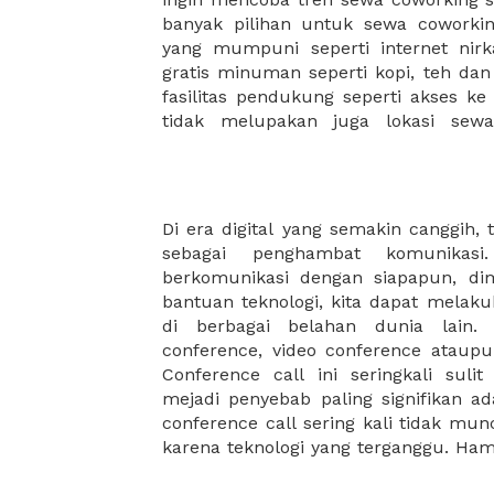
banyak pilihan untuk sewa coworking
menemukan komunitas atau jarin
yang mumpuni seperti internet nirka
membantu mengembangkan bisnis 
gratis minuman seperti kopi, teh da
fasilitas pendukung seperti akses ke
tidak melupakan juga lokasi sew
Di era digital yang semakin canggih, t
cenderung muncul akibat dua hal, 
sebagai penghambat komunikasi
dan alat komunikasi yang kurang
berkomunikasi dengan siapapun, d
hambatan dalam melakukan conference
bantuan teknologi, kita dapat melak
menghambat jug keperluan anda. 
di berbagai belahan dunia lain.
Dengan adanya fitur ruangan untuk co
conference, video conference ataupu
perlu lagi khawatir. Kami akan me
Conference call ini seringkali suli
yang nyaman dengan segala fasilita
mejadi penyebab paling signifikan ad
conference call sering kali tidak mu
karena teknologi yang terganggu. Ha