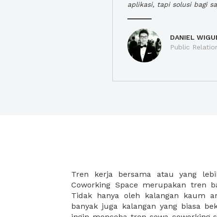
aplikasi, tapi solusi bagi sa
DANIEL WIGU
Public Relatio
Tren kerja bersama atau yang lebi
strategis, yang tersebar di berbagai
Coworking Space merupakan tren ba
membantu para wirausaha muda bek
Tidak hanya oleh kalangan kaum 
karena harga yang ditawarkan sang
banyak juga kalangan yang biasa beke
disesuaikan dengan budget masing-
ingin mencoba tren sewa coworking s
coworking space di XWORK akan