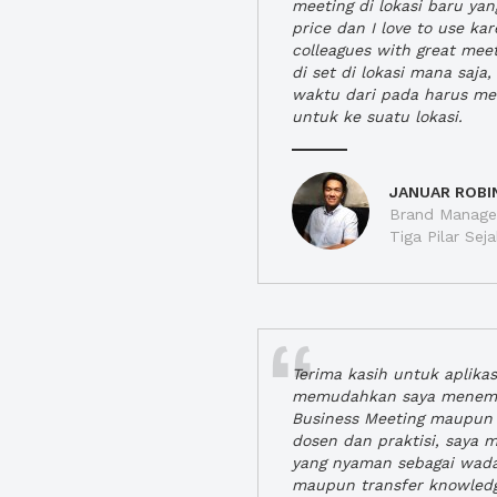
meeting di lokasi baru ya
price dan I love to use ka
colleagues with great mee
di set di lokasi mana saj
waktu dari pada harus m
untuk ke suatu lokasi.
JANUAR ROBI
Brand Manager
Tiga Pilar Se
Terima kasih untuk aplika
memudahkan saya menem
Business Meeting maupun 
dosen dan praktisi, saya
yang nyaman sebagai wada
maupun transfer knowled