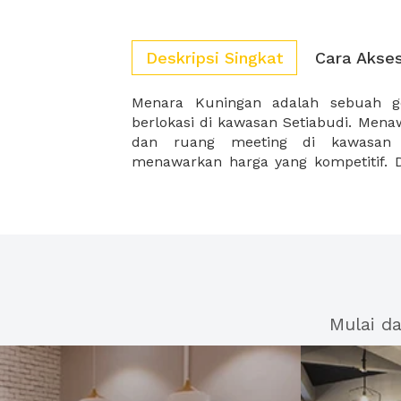
Deskripsi Singkat
Cara Akse
Menara Kuningan adalah sebuah g
gedung perkantoran dan pusat p
berlokasi di kawasan Setiabudi. Men
dan ruang meeting di kawasan e
menawarkan harga yang kompetitif. D
Mulai d