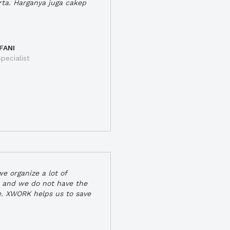
rta. Harganya juga cakep
FANI
pecialist
e organize a lot of
 and we do not have the
e. XWORK helps us to save