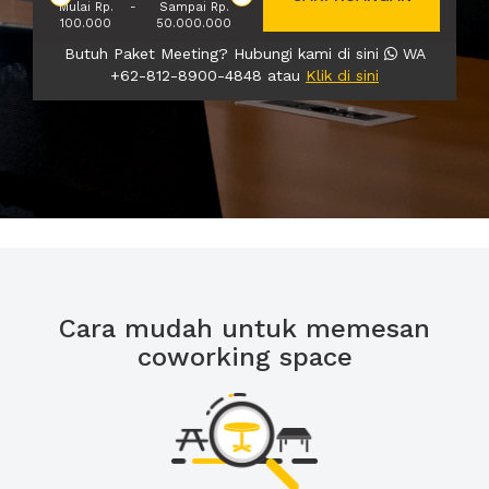
Mulai Rp.
-
Sampai Rp.
100.000
50.000.000
Butuh Paket Meeting? Hubungi kami di sini
WA
+62-812-8900-4848 atau
Klik di sini
Cara mudah untuk memesan
coworking space