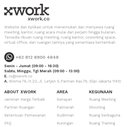
xwork.co
Website dan Aplikasi untuk menemukan dan menyewa ruang
meeting, kantor, ruang acara mulai dari perjam hingga bulanan.
Tersedia ribuan ruang meeting, ruang kantor, coworking space,
virtual office, dan ruangan lainnya yang senantiasa bertambah
+62 812 8900 4848
Senin - Jumat (09:00 - 16:30)
Sabtu, Minggu, Tgl Merah (09:00 - 13:00)
E.
cs@xwork.co
A.
Wisma 76, lt.23, Jl. Letjen S.Parman Kav.76, Slipi Jakarta 11410
ABOUT XWORK
AREA
KEGUNAAN
Jaminan Harga Terbaik
Senayan
Ruang Meeting
Partner Ruangan
Palmerah
Shooting
Ketentuan Pemesanan
Sudirman
Ruang Serbaguna
FAQ
Kuningan
Ruang Training