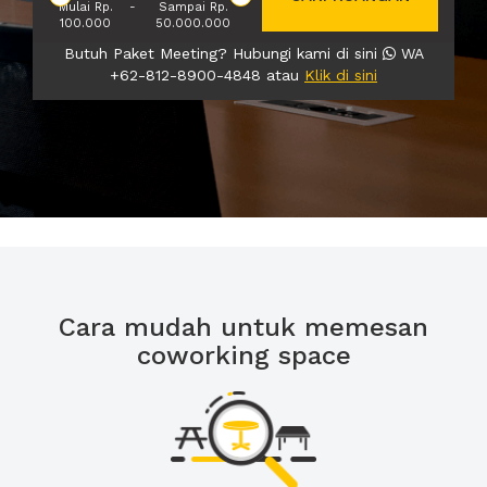
Mulai Rp.
-
Sampai Rp.
100.000
50.000.000
Butuh Paket Meeting? Hubungi kami di sini
WA
+62-812-8900-4848 atau
Klik di sini
Cara mudah untuk memesan
coworking space