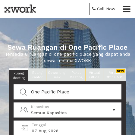
Call Now
Sewa Ruangan di One Pacific Place
Tersedia 8 ruangan di one pacific place yang dapat anda
sewa melalui XWORK
Ruang
Coworking
Paket
Virtual
Virtual
Ruang
Kantor
Desk
Meeting
Office
Office & PT
Meeting
Kapasitas
Semua Kapasitas
Tanggal
07 Aug 2026