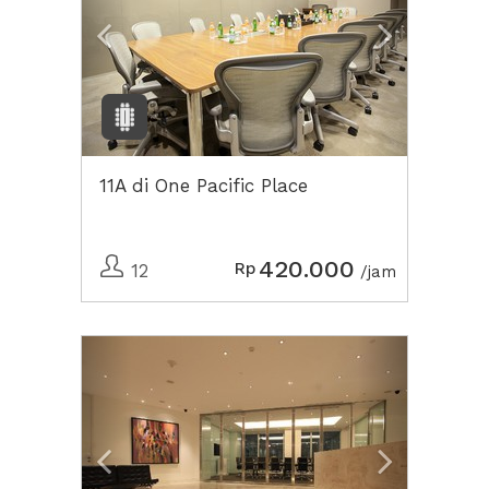
11A di One Pacific Place
420.000
Rp
12
/jam
Previous
Next2