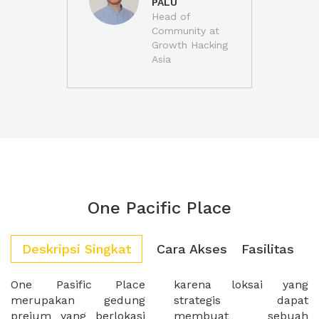
PALU
Head of
Community at
Growth Hacking
Asia
One Pacific Place
Deskripsi Singkat
Cara Akses
Fasilitas
One Pasific Place
karena loksai yang
merupakan gedung
strategis dapat
preium yang berlokasi
membuat sebuah