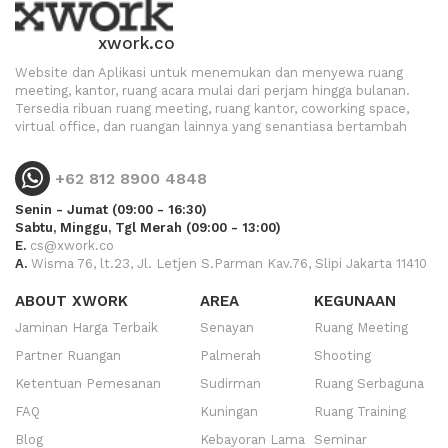
xwork.co
Website dan Aplikasi untuk menemukan dan menyewa ruang
meeting, kantor, ruang acara mulai dari perjam hingga bulanan.
Tersedia ribuan ruang meeting, ruang kantor, coworking space,
virtual office, dan ruangan lainnya yang senantiasa bertambah
+62 812 8900 4848
Senin - Jumat (09:00 - 16:30)
Sabtu, Minggu, Tgl Merah (09:00 - 13:00)
E.
cs@xwork.co
A.
Wisma 76, lt.23, Jl. Letjen S.Parman Kav.76, Slipi Jakarta 11410
ABOUT XWORK
AREA
KEGUNAAN
Jaminan Harga Terbaik
Senayan
Ruang Meeting
Partner Ruangan
Palmerah
Shooting
Ketentuan Pemesanan
Sudirman
Ruang Serbaguna
FAQ
Kuningan
Ruang Training
Blog
Kebayoran Lama
Seminar