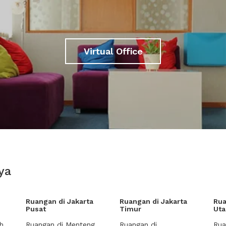
Virtual Office
ya
Ruangan di Jakarta
Ruangan di Jakarta
Rua
Pusat
Timur
Uta
h
Ruangan di Menteng
Ruangan di
Rua