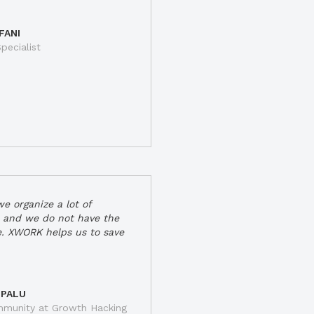
FANI
pecialist
e organize a lot of
 and we do not have the
e. XWORK helps us to save
 PALU
munity at Growth Hacking