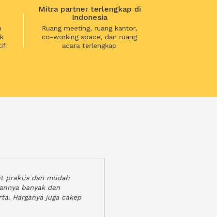
Mitra partner terlengkap di
Indonesia
n
Ruang meeting, ruang kantor,
k
co-working space, dan ruang
if
acara terlengkap
at praktis dan mudah
gannya banyak dan
rta. Harganya juga cakep