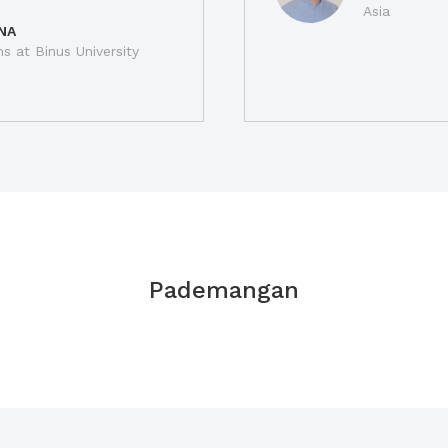
Asia
NA
ns at Binus University
Pademangan