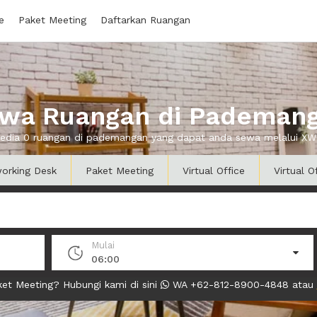
e
Paket Meeting
Daftarkan Ruangan
wa Ruangan di Pademan
sedia 0 ruangan di pademangan yang dapat anda sewa melalui X
orking Desk
Paket Meeting
Virtual Office
Virtual O
Mulai
06:00
et Meeting? Hubungi kami di sini
WA +62-812-8900-4848 atau