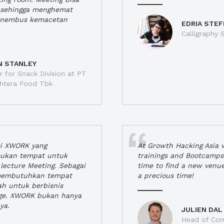
a, sehingga menghemat
enembus kemacetan
EDRIA STEF
Calligraphy S
N STANLEY
 for Snack Division at PT
jahtera Food Tbk
si XWORK yang
At Growth Hacking Asia w
ukan tempat untuk
trainings and Bootcamps
lecture Meeting. Sebagai
time to find a new venu
 membutuhkan tempat
a precious time!
h untuk berbisnis
ge. XWORK bukan hanya
ya.
JULIEN DAL
Head of Com