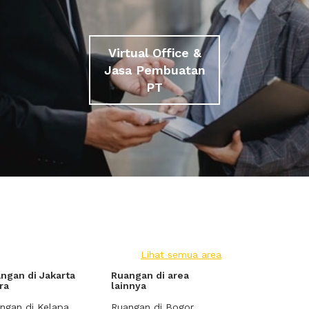
Virtual Office &
Jasa Pembuatan
PT
Lihat semua area
ngan di Jakarta
Ruangan di area
ra
lainnya
ngan di Kelapa
Ruangan di Bogor