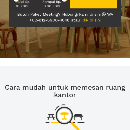
Mulai Rp.
-
Sampai Rp.
100.000
50.000.000
Butuh Paket Meeting? Hubungi kami di sini
WA
+62-812-8900-4848 atau
Klik di sini
Cara mudah untuk memesan ruang
kantor