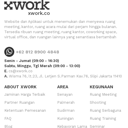
xwork.co
Website dan Aplikasi untuk menemukan dan menyewa ruang
meeting, kantor, ruang acara mulai dari perjam hingga bulanan.
Tersedia ribuan ruang meeting, ruang kantor, coworking space,
virtual office, dan ruangan lainnya yang senantiasa bertambah
+62 812 8900 4848
Senin - Jumat (09:00 - 16:30)
Sabtu, Minggu, Tgl Merah (09:00 - 13:00)
E.
cs@xwork.co
A.
Wisma 76, lt.23, Jl. Letjen S.Parman Kav.76, Slipi Jakarta 11410
ABOUT XWORK
AREA
KEGUNAAN
Jaminan Harga Terbaik
Senayan
Ruang Meeting
Partner Ruangan
Palmerah
Shooting
Ketentuan Pemesanan
Sudirman
Ruang Serbaguna
FAQ
Kuningan
Ruang Training
Blog
Kebayoran Lama
Seminar