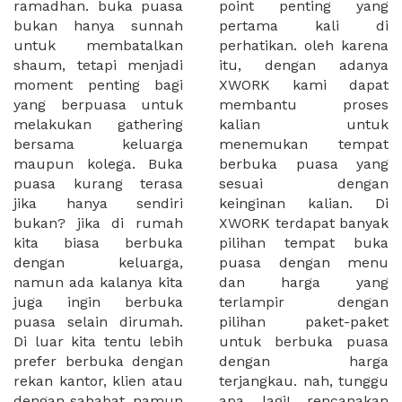
ramadhan. buka puasa
point penting yang
bukan hanya sunnah
pertama kali di
untuk membatalkan
perhatikan. oleh karena
shaum, tetapi menjadi
itu, dengan adanya
moment penting bagi
XWORK kami dapat
yang berpuasa untuk
membantu proses
melakukan gathering
kalian untuk
bersama keluarga
menemukan tempat
maupun kolega. Buka
berbuka puasa yang
puasa kurang terasa
sesuai dengan
jika hanya sendiri
keinginan kalian. Di
bukan? jika di rumah
XWORK terdapat banyak
kita biasa berbuka
pilihan tempat buka
dengan keluarga,
puasa dengan menu
namun ada kalanya kita
dan harga yang
juga ingin berbuka
terlampir dengan
puasa selain dirumah.
pilihan paket-paket
Di luar kita tentu lebih
untuk berbuka puasa
prefer berbuka dengan
dengan harga
rekan kantor, klien atau
terjangkau. nah, tunggu
dengan sahabat. namun
apa lagi! rencanakan