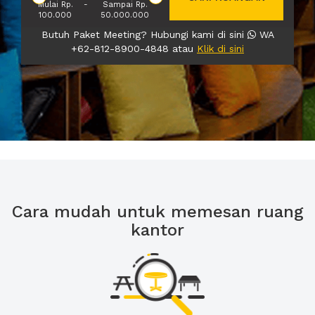
Mulai Rp.
-
Sampai Rp.
100.000
50.000.000
Butuh Paket Meeting? Hubungi kami di sini
WA
+62-812-8900-4848 atau
Klik di sini
Cara mudah untuk memesan ruang
kantor