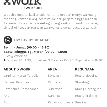
xwork.co
Website dan Aplikasi untuk menemukan dan menyewa ruang
meeting, kantor, ruang acara mulai dari perjam hingga bulanan.
Tersedia ribuan ruang meeting, ruang kantor, coworking space,
virtual office, dan ruangan lainnya yang senantiasa bertambah
+62 812 8900 4848
Senin - Jumat (09:00 - 16:30)
Sabtu, Minggu, Tgl Merah (09:00 - 13:00)
E.
cs@xwork.co
A.
Wisma 76, lt.23, Jl. Letjen S.Parman Kav.76, Slipi Jakarta 11410
ABOUT XWORK
AREA
KEGUNAAN
Jaminan Harga Terbaik
Senayan
Ruang Meeting
Partner Ruangan
Palmerah
Shooting
Ketentuan Pemesanan
Sudirman
Ruang Serbaguna
FAQ
Kuningan
Ruang Training
Blog
Kebayoran Lama
Seminar