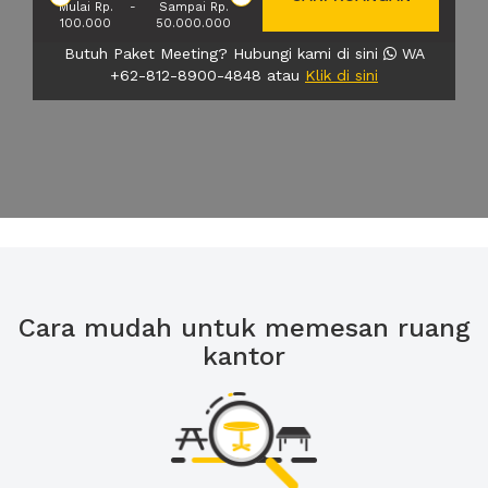
Mulai Rp.
-
Sampai Rp.
100.000
50.000.000
Butuh Paket Meeting? Hubungi kami di sini
WA
+62-812-8900-4848 atau
Klik di sini
Cara mudah untuk memesan ruang
kantor