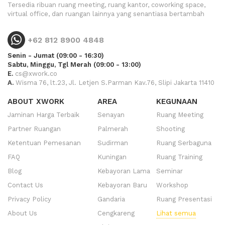
Tersedia ribuan ruang meeting, ruang kantor, coworking space,
virtual office, dan ruangan lainnya yang senantiasa bertambah
+62 812 8900 4848
Senin - Jumat (09:00 - 16:30)
Sabtu, Minggu, Tgl Merah (09:00 - 13:00)
E.
cs@xwork.co
A.
Wisma 76, lt.23, Jl. Letjen S.Parman Kav.76, Slipi Jakarta 11410
ABOUT XWORK
AREA
KEGUNAAN
Jaminan Harga Terbaik
Senayan
Ruang Meeting
Partner Ruangan
Palmerah
Shooting
Ketentuan Pemesanan
Sudirman
Ruang Serbaguna
FAQ
Kuningan
Ruang Training
Blog
Kebayoran Lama
Seminar
Contact Us
Kebayoran Baru
Workshop
Privacy Policy
Gandaria
Ruang Presentasi
About Us
Cengkareng
Lihat semua