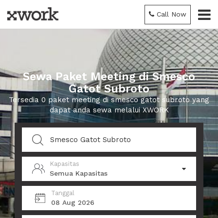
Call Now
Sewa Paket Meeting di Smesco
Gatot Subroto
Tersedia 0 paket meeting di smesco gatot subroto yang
dapat anda sewa melalui XWORK
Kapasitas
Semua Kapasitas
Tanggal
08 Aug 2026