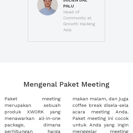
JULIEN DAL
PALU
Head of
Community at
Growth Hacking
Asia
Mengenal Paket Meeting
Paket meeting
makan malam, dan juga
merupakan sebuah
coffee break disela-sela
produk XWORK yang
acara meeting Anda.
menawarkan all-in-one
Paket meeting ini cocok
package, dimana
untuk Anda yang ingin
perhitungan harga
menggelar meeting