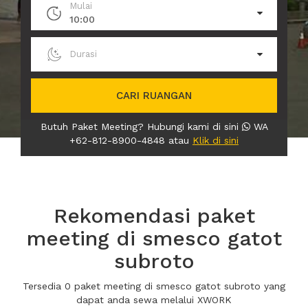
Mulai
10:00
Durasi
CARI RUANGAN
Butuh Paket Meeting? Hubungi kami di sini
WA
+62-812-8900-4848 atau
Klik di sini
Rekomendasi paket
meeting di smesco gatot
subroto
Tersedia 0 paket meeting di smesco gatot subroto yang
dapat anda sewa melalui XWORK