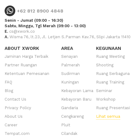
+62 812 8900 4848
Senin - Jumat (09:00 - 16:30)
Sabtu, Minggu, Tgl Merah (09:00 - 13:00)
E.
cs@xwork.co
A.
Wisma 76, lt.23, Jl. Letjen S.Parman Kav.76, Slipi Jakarta 11410
ABOUT XWORK
AREA
KEGUNAAN
Jaminan Harga Terbaik
Senayan
Ruang Meeting
Partner Ruangan
Palmerah
Shooting
Ketentuan Pemesanan
Sudirman
Ruang Serbaguna
FAQ
Kuningan
Ruang Training
Blog
Kebayoran Lama
Seminar
Contact Us
Kebayoran Baru
Workshop
Privacy Policy
Gandaria
Ruang Presentasi
About Us
Cengkareng
Lihat semua
Career
Pluit
Tempat.com
Cilandak