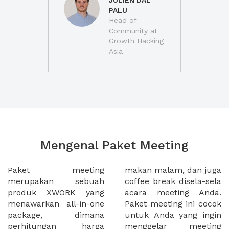
JULIEN DAL
PALU
Head of
Community at
Growth Hacking
Asia
Mengenal Paket Meeting
Paket meeting
makan malam, dan juga
merupakan sebuah
coffee break disela-sela
produk XWORK yang
acara meeting Anda.
menawarkan all-in-one
Paket meeting ini cocok
package, dimana
untuk Anda yang ingin
perhitungan harga
menggelar meeting