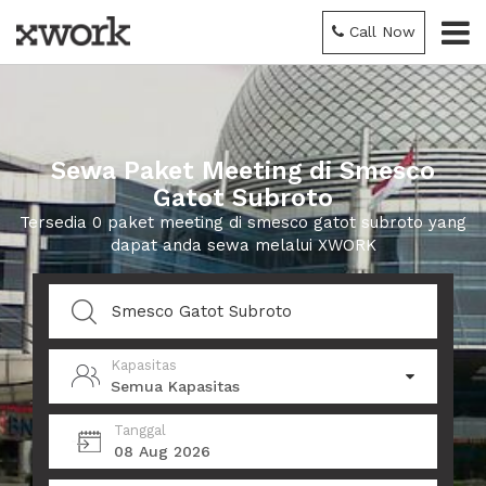
Call Now
Sewa Paket Meeting di Smesco
Gatot Subroto
Tersedia 0 paket meeting di smesco gatot subroto yang
dapat anda sewa melalui XWORK
Kapasitas
Semua Kapasitas
Tanggal
08 Aug 2026