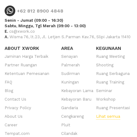
+62 812 8900 4848
Senin - Jumat (09:00 - 16:30)
Sabtu, Minggu, Tgl Merah (09:00 - 13:00)
E.
cs@xwork.co
A.
Wisma 76, lt.23, Jl. Letjen S.Parman Kav.76, Slipi Jakarta 11410
ABOUT XWORK
AREA
KEGUNAAN
Jaminan Harga Terbaik
Senayan
Ruang Meeting
Partner Ruangan
Palmerah
Shooting
Ketentuan Pemesanan
Sudirman
Ruang Serbaguna
FAQ
Kuningan
Ruang Training
Blog
Kebayoran Lama
Seminar
Contact Us
Kebayoran Baru
Workshop
Privacy Policy
Gandaria
Ruang Presentasi
About Us
Cengkareng
Lihat semua
Career
Pluit
Tempat.com
Cilandak