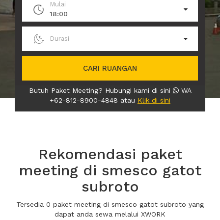
Mulai
18:00
Durasi
CARI RUANGAN
Butuh Paket Meeting? Hubungi kami di sini
WA
+62-812-8900-4848 atau
Klik di sini
Rekomendasi paket
meeting di smesco gatot
subroto
Tersedia 0 paket meeting di smesco gatot subroto yang
dapat anda sewa melalui XWORK