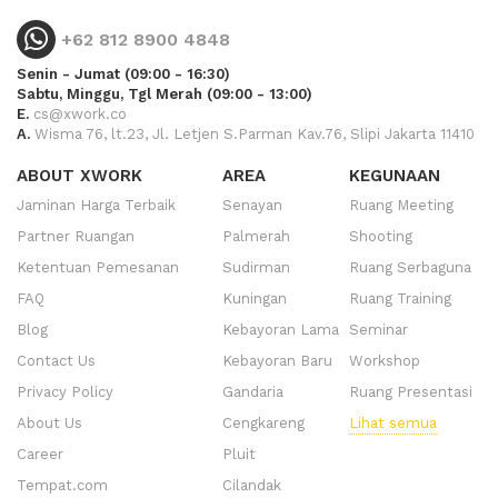
+62 812 8900 4848
Senin - Jumat (09:00 - 16:30)
Sabtu, Minggu, Tgl Merah (09:00 - 13:00)
E.
cs@xwork.co
A.
Wisma 76, lt.23, Jl. Letjen S.Parman Kav.76, Slipi Jakarta 11410
ABOUT XWORK
AREA
KEGUNAAN
Jaminan Harga Terbaik
Senayan
Ruang Meeting
Partner Ruangan
Palmerah
Shooting
Ketentuan Pemesanan
Sudirman
Ruang Serbaguna
FAQ
Kuningan
Ruang Training
Blog
Kebayoran Lama
Seminar
Contact Us
Kebayoran Baru
Workshop
Privacy Policy
Gandaria
Ruang Presentasi
About Us
Cengkareng
Lihat semua
Career
Pluit
Tempat.com
Cilandak