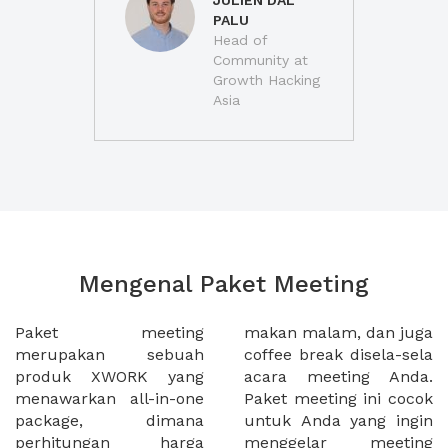
JULIEN DAL
PALU
Head of
Community at
Growth Hacking
Asia
Mengenal Paket Meeting
Paket meeting
makan malam, dan juga
merupakan sebuah
coffee break disela-sela
produk XWORK yang
acara meeting Anda.
menawarkan all-in-one
Paket meeting ini cocok
package, dimana
untuk Anda yang ingin
perhitungan harga
menggelar meeting