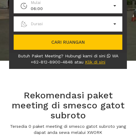
Mulai
06:00
Durasi
CARI RUANGAN
Butuh Paket Meeting? Hubungi kami di sini
WA
+62-812-8900-4848 atau
Klik di sini
Rekomendasi paket
meeting di smesco gatot
subroto
Tersedia 0 paket meeting di smesco gatot subroto yang
dapat anda sewa melalui XWORK