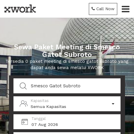
Call Now
Sewa Paket Meeting di Smesco
Gatot Subroto
Tersedia 0 paket meeting di smesco gatot subroto yang
dapat anda sewa melalui XWORK
Kapasitas
Semua Kapasitas
Tanggal
07 Aug 2026