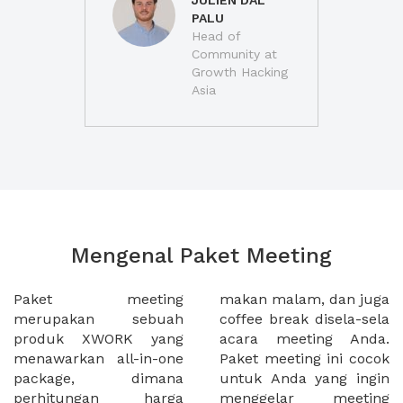
JULIEN DAL
PALU
Head of
Community at
Growth Hacking
Asia
Mengenal Paket Meeting
Paket meeting
makan malam, dan juga
merupakan sebuah
coffee break disela-sela
produk XWORK yang
acara meeting Anda.
menawarkan all-in-one
Paket meeting ini cocok
package, dimana
untuk Anda yang ingin
perhitungan harga
menggelar meeting