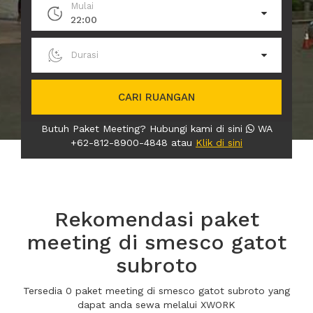
Mulai
22:00
Durasi
CARI RUANGAN
Butuh Paket Meeting? Hubungi kami di sini
WA
+62-812-8900-4848 atau
Klik di sini
Rekomendasi paket
meeting di smesco gatot
subroto
Tersedia 0 paket meeting di smesco gatot subroto yang
dapat anda sewa melalui XWORK