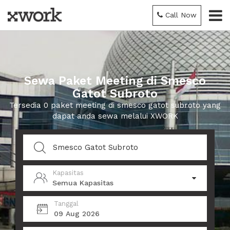
Call Now
Sewa Paket Meeting di Smesco
Gatot Subroto
Tersedia 0 paket meeting di smesco gatot subroto yang
dapat anda sewa melalui XWORK
Kapasitas
Semua Kapasitas
Tanggal
09 Aug 2026