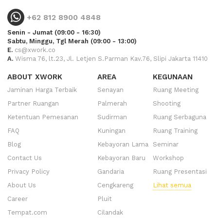
+62 812 8900 4848
Senin - Jumat (09:00 - 16:30)
Sabtu, Minggu, Tgl Merah (09:00 - 13:00)
E.
cs@xwork.co
A.
Wisma 76, lt.23, Jl. Letjen S.Parman Kav.76, Slipi Jakarta 11410
ABOUT XWORK
AREA
KEGUNAAN
Jaminan Harga Terbaik
Senayan
Ruang Meeting
Partner Ruangan
Palmerah
Shooting
Ketentuan Pemesanan
Sudirman
Ruang Serbaguna
FAQ
Kuningan
Ruang Training
Blog
Kebayoran Lama
Seminar
Contact Us
Kebayoran Baru
Workshop
Privacy Policy
Gandaria
Ruang Presentasi
About Us
Cengkareng
Lihat semua
Career
Pluit
Tempat.com
Cilandak