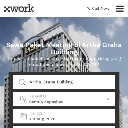
Call Now
Sewa Paket Meeting di Artha Graha
Building
Tersedia 0 paket meeting di artha graha building yang
dapat anda sewa melalui XWORK
Kapasitas
Semua Kapasitas
Tanggal
08 Aug 2026