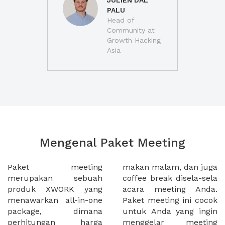
JULIEN DAL
PALU
Head of
Community at
Growth Hacking
Asia
Mengenal Paket Meeting
Paket meeting
makan malam, dan juga
merupakan sebuah
coffee break disela-sela
produk XWORK yang
acara meeting Anda.
menawarkan all-in-one
Paket meeting ini cocok
package, dimana
untuk Anda yang ingin
perhitungan harga
menggelar meeting