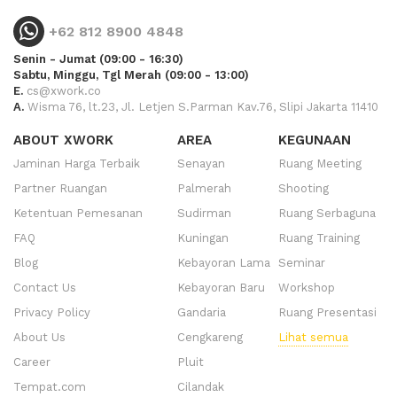
+62 812 8900 4848
Senin - Jumat (09:00 - 16:30)
Sabtu, Minggu, Tgl Merah (09:00 - 13:00)
E.
cs@xwork.co
A.
Wisma 76, lt.23, Jl. Letjen S.Parman Kav.76, Slipi Jakarta 11410
ABOUT XWORK
AREA
KEGUNAAN
Jaminan Harga Terbaik
Senayan
Ruang Meeting
Partner Ruangan
Palmerah
Shooting
Ketentuan Pemesanan
Sudirman
Ruang Serbaguna
FAQ
Kuningan
Ruang Training
Blog
Kebayoran Lama
Seminar
Contact Us
Kebayoran Baru
Workshop
Privacy Policy
Gandaria
Ruang Presentasi
About Us
Cengkareng
Lihat semua
Career
Pluit
Tempat.com
Cilandak