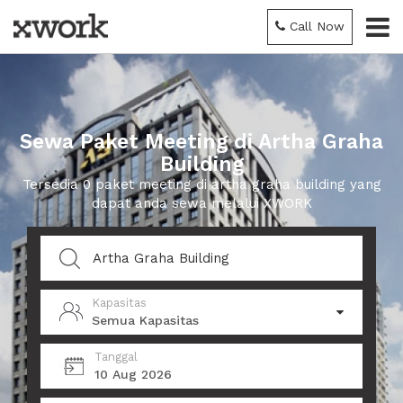
Call Now
Sewa Paket Meeting di Artha Graha
Building
Tersedia 0 paket meeting di artha graha building yang
dapat anda sewa melalui XWORK
Kapasitas
Semua Kapasitas
Tanggal
10 Aug 2026