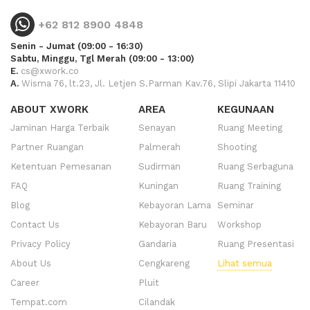
+62 812 8900 4848
Senin - Jumat (09:00 - 16:30)
Sabtu, Minggu, Tgl Merah (09:00 - 13:00)
E.
cs@xwork.co
A.
Wisma 76, lt.23, Jl. Letjen S.Parman Kav.76, Slipi Jakarta 11410
ABOUT XWORK
AREA
KEGUNAAN
Jaminan Harga Terbaik
Senayan
Ruang Meeting
Partner Ruangan
Palmerah
Shooting
Ketentuan Pemesanan
Sudirman
Ruang Serbaguna
FAQ
Kuningan
Ruang Training
Blog
Kebayoran Lama
Seminar
Contact Us
Kebayoran Baru
Workshop
Privacy Policy
Gandaria
Ruang Presentasi
About Us
Cengkareng
Lihat semua
Career
Pluit
Tempat.com
Cilandak