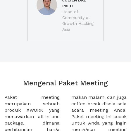
JULIEN DAL
PALU
Head of
Community at
Growth Hacking
Asia
Mengenal Paket Meeting
Paket meeting
makan malam, dan juga
merupakan sebuah
coffee break disela-sela
produk XWORK yang
acara meeting Anda.
menawarkan all-in-one
Paket meeting ini cocok
package, dimana
untuk Anda yang ingin
perhitungan harga
menggelar meeting