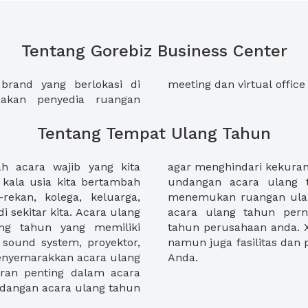
Tentang Gorebiz Business Center
brand yang berlokasi di
meeting dan virtual office
akan penyedia ruangan
Tentang Tempat Ulang Tahun
 acara wajib yang kita
yang berakibat kecewanya
 kala usia kita bertambah
. XWORK membantu anda
rekan, kolega, keluarga,
 acara ulang tahun anak,
 sekitar kita. Acara ulang
 tahun organisasi, ulang
ng tahun yang memiliki
iakan tak hanya ruangan,
i sound system, proyektor,
n untuk acara ulang tahun
enyemarakkan acara ulang
Anda.
eran penting dalam acara
ndangan acara ulang tahun