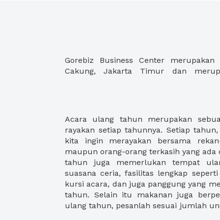
Gorebiz Business Center merupakan 
Cakung, Jakarta Timur dan merup
Acara ulang tahun merupakan sebuah
agar menghindari kekurangan makanan 
rayakan setiap tahunnya. Setiap tahun,
undangan acara ulang tahun anda
kita ingin merayakan bersama rekan-
menemukan ruangan ulang tahun, baik
maupun orang-orang terkasih yang ada di
acara ulang tahun pernikahan, ulang
tahun juga memerlukan tempat ula
tahun perusahaan anda. XWORK menyed
suasana ceria, fasilitas lengkap sepert
namun juga fasilitas dan paket makana
kursi acara, dan juga panggung yang m
tahun. Selain itu makanan juga berp
ulang tahun, pesanlah sesuai jumlah u