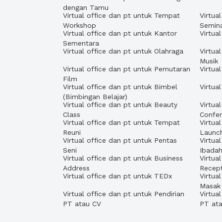
dengan Tamu
Virtual office dan pt untuk Tempat
Virtua
Workshop
Semin
Virtual office dan pt untuk Kantor
Virtua
Sementara
Virtual office dan pt untuk Olahraga
Virtua
Musik
Virtual office dan pt untuk Pemutaran
Virtua
Film
Virtual office dan pt untuk Bimbel
Virtua
(Bimbingan Belajar)
Virtual office dan pt untuk Beauty
Virtua
Class
Confe
Virtual office dan pt untuk Tempat
Virtua
Reuni
Launc
Virtual office dan pt untuk Pentas
Virtua
Seni
Ibada
Virtual office dan pt untuk Business
Virtua
Address
Recept
Virtual office dan pt untuk TEDx
Virtua
Masak
Virtual office dan pt untuk Pendirian
Virtua
PT atau CV
PT at