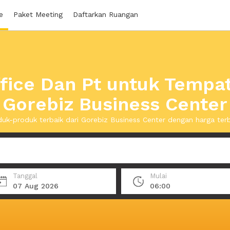
e
Paket Meeting
Daftarkan Ruangan
ffice Dan Pt untuk Tempat
Gorebiz Business Center
uk-produk terbaik dari Gorebiz Business Center dengan harga ter
Tanggal
Mulai
07 Aug 2026
06:00