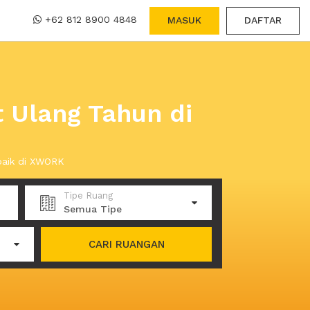
+62 812 8900 4848
MASUK
DAFTAR
 Ulang Tahun di
baik di XWORK
Tipe Ruang
Semua Tipe
CARI RUANGAN