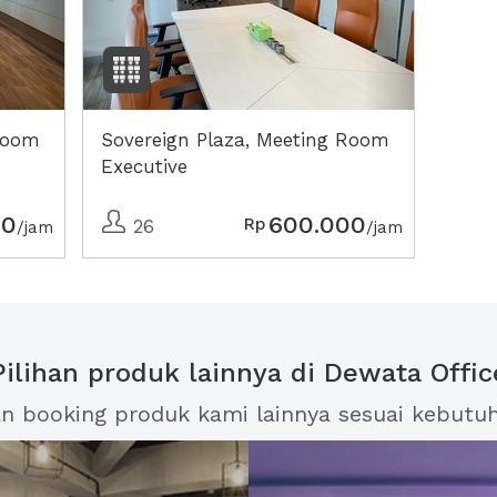
 Room
Sovereign Plaza, Meeting Room
Executive
00
600.000
Rp
26
/jam
/jam
Pilihan produk lainnya di Dewata Offic
an booking produk kami lainnya sesuai kebutu