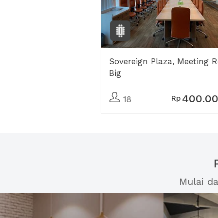
Sovereign Plaza, Meeting
Big
400.0
Rp
18
Mulai d