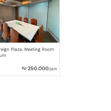
reign Plaza, Meeting Room
ium
250.000
Rp
/jam