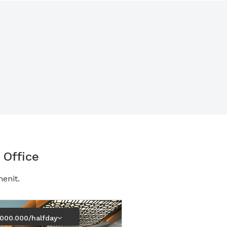
 Office
enit.
.000.000/halfday