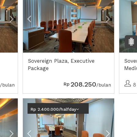
Sovereign Plaza, Executive
Sove
Package
Med
208.250
Rp
8
/bulan
/bulan
Next2
Previous
Next2
Rp 2.400.000/halfday