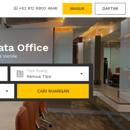
+62 812 8900 4848
MASUK
DAFTAR
ata Office
 di XWORK
Tipe Ruang
Semua Tipe
CARI RUANGAN