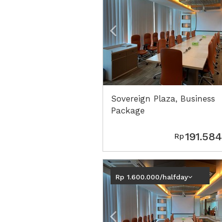
Sovereign Plaza, Business
Package
191.584
Rp
Previous
Rp 1.600.000/halfday