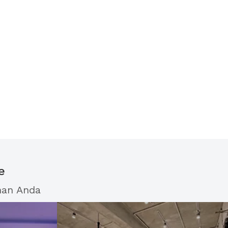
e
han Anda