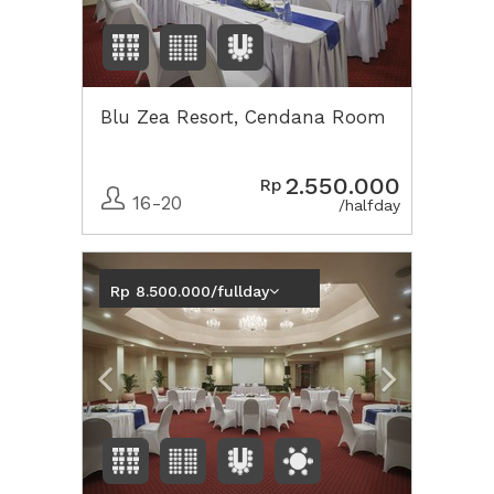
Blu Zea Resort, Cendana Room
2.550.000
Rp
16-20
/halfday
Previous
Next2
Rp 8.500.000/fullday