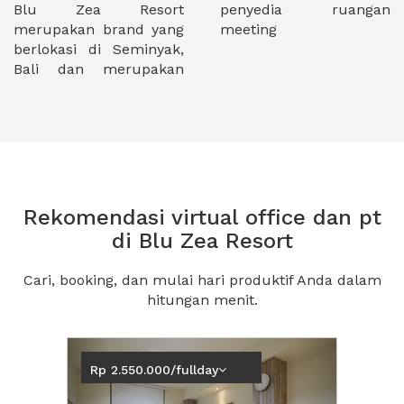
Blu Zea Resort
penyedia ruangan
merupakan brand yang
meeting
berlokasi di Seminyak,
Bali dan merupakan
Rekomendasi virtual office dan pt
di Blu Zea Resort
Cari, booking, dan mulai hari produktif Anda dalam
hitungan menit.
Previous
Next2
Rp 2.550.000/fullday