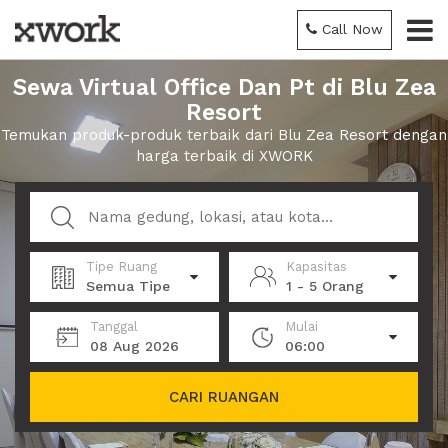
Call Now
Sewa Virtual Office Dan Pt di Blu Zea
Resort
Temukan produk-produk terbaik dari Blu Zea Resort dengan
harga terbaik di XWORK
Tipe Ruang
Kapasitas
Semua Tipe
1 - 5 Orang
Tanggal
Mulai
08 Aug 2026
06:00
CARI RUANGAN