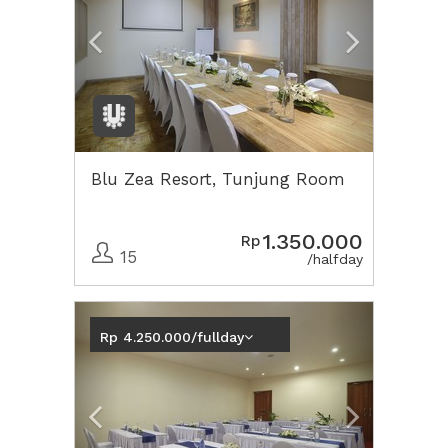
Blu Zea Resort, Tunjung Room
1.350.000
Rp
15
/halfday
Previous
Next2
Rp 4.250.000/fullday