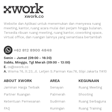
xwork.co
Website dan Aplikasi untuk menemukan dan menyewa ruang
meeting, kantor, ruang acara mulai dari perjam hingga bulanan.
Tersedia ribuan ruang meeting, ruang kantor, coworking space,
virtual office, dan ruangan lainnya yang senantiasa bertambah
+62 812 8900 4848
Senin - Jumat (09:00 - 16:30)
Sabtu, Minggu, Tgl Merah (09:00 - 13:00)
E.
cs@xwork.co
A.
Wisma 76, lt.23, Jl. Letjen S.Parman Kav.76, Slipi Jakarta 11410
ABOUT XWORK
AREA
KEGUNAAN
Jaminan Harga Terbaik
Senayan
Ruang Meeting
Partner Ruangan
Palmerah
Shooting
Ketentuan Pemesanan
Sudirman
Ruang Serbaguna
FAQ
Kuningan
Ruang Training