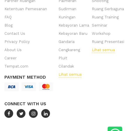
Partner Ruangan
Palmerah
Shooting
Ketentuan Pemesanan
Sudirman
Ruang Serbaguna
FAQ
Kuningan
Ruang Training
Blog
Kebayoran Lama
Seminar
Contact Us
Kebayoran Baru
Workshop
Privacy Policy
Gandaria
Ruang Presentasi
About Us
Cengkareng
Lihat semua
Career
Pluit
Tempat.com
Cilandak
Lihat semua
PAYMENT METHOD
CONNECT WITH US