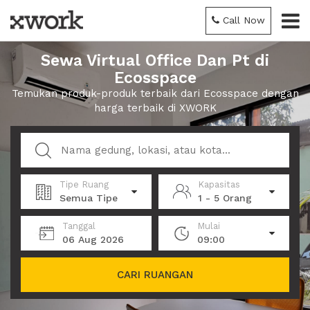
Call Now
Sewa Virtual Office Dan Pt di
Ecosspace
Temukan produk-produk terbaik dari Ecosspace dengan
harga terbaik di XWORK
Tipe Ruang
Kapasitas
Semua Tipe
1 - 5 Orang
Tanggal
Mulai
06 Aug 2026
09:00
CARI RUANGAN