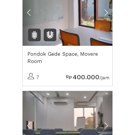
Pondok Gede Space, Movere
Room
400.000
Rp
7
/jam
Previous
Next2