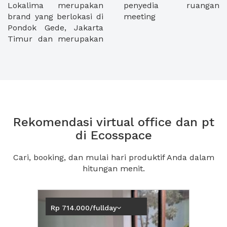
Lokalima merupakan
penyedia ruangan
brand yang berlokasi di
meeting
Pondok Gede, Jakarta
Timur dan merupakan
Rekomendasi virtual office dan pt
di Ecosspace
Cari, booking, dan mulai hari produktif Anda dalam
hitungan menit.
Previous
Next2
Rp 714.000/fullday