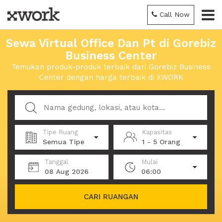
Call Now
Sewa Virtual Office Dan Pt di Gorebiz
Business Center
Temukan produk-produk terbaik dari Gorebiz Business
Center dengan harga terbaik di XWORK
Tipe Ruang
Kapasitas
Semua Tipe
1 - 5 Orang
Tanggal
Mulai
08 Aug 2026
06:00
CARI RUANGAN