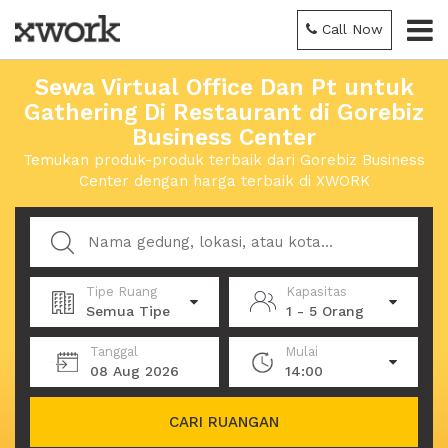
Call Now
Sewa Virtual Office Dan Pt untuk
Gathering Di Restaurant di Gorebiz
Business Center
Temukan produk-produk terbaik dari Gorebiz Business
Center dengan harga terbaik di XWORK
Tipe Ruang
Kapasitas
Semua Tipe
1 - 5 Orang
Tanggal
Mulai
08 Aug 2026
14:00
CARI RUANGAN