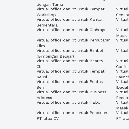
dengan Tamu
Virtual office dan pt untuk Tempat
Virtua
Workshop
Semin
Virtual office dan pt untuk Kantor
Virtua
Sementara
Virtual office dan pt untuk Olahraga
Virtua
Musik
Virtual office dan pt untuk Pemutaran
Virtua
Film
Virtual office dan pt untuk Bimbel
Virtua
(Bimbingan Belajar)
Virtual office dan pt untuk Beauty
Virtua
Class
Confe
Virtual office dan pt untuk Tempat
Virtua
Reuni
Launc
Virtual office dan pt untuk Pentas
Virtua
Seni
Ibada
Virtual office dan pt untuk Business
Virtua
Address
Recept
Virtual office dan pt untuk TEDx
Virtua
Masak
Virtual office dan pt untuk Pendirian
Virtua
PT atau CV
PT at