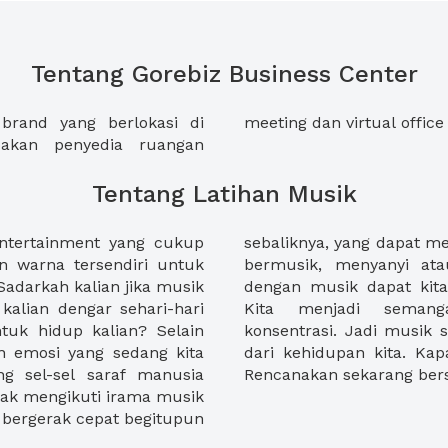
Tentang Gorebiz Business Center
brand yang berlokasi di
meeting dan virtual office
akan penyedia ruangan
Tentang Latihan Musik
ntertainment yang cukup
 kita lebih sehat. Manfaat
warna tersendiri untuk
ainnya yang berhubungan
adarkah kalian jika musik
faatnya secara langsung.
alian dengar sehari-hari
asi, dan meningkatkan
uk hidup kalian? Selain
tive untuk menjadi bagian
n emosi yang sedang kita
ali kalian bermain musik?
g sel-sel saraf manusia
Rencanakan sekarang be
ak mengikuti irama musik
n bergerak cepat begitupun