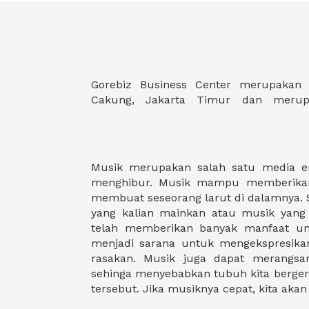
Gorebiz Business Center merupakan 
Cakung, Jakarta Timur dan merup
Musik merupakan salah satu media e
sebaliknya, yang dapat membuat jasmani
menghibur. Musik mampu memberikan 
bermusik, menyanyi atau aktifitas l
membuat seseorang larut di dalamnya. S
dengan musik dapat kita rasakan man
yang kalian mainkan atau musik yang k
Kita menjadi semangat, termotiv
telah memberikan banyak manfaat unt
konsentrasi. Jadi musik sangatlah posi
menjadi sarana untuk mengekspresika
dari kehidupan kita. Kapan terakhir k
rasakan. Musik juga dapat merangsan
sehinga menyebabkan tubuh kita berger
tersebut. Jika musiknya cepat, kita aka