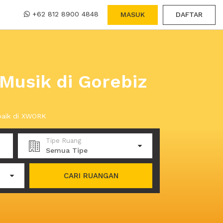
+62 812 8900 4848
MASUK
DAFTAR
 Musik di Gorebiz
baik di XWORK
Tipe Ruang
Semua Tipe
CARI RUANGAN