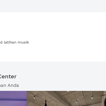
ed latihan musik
Center
han Anda