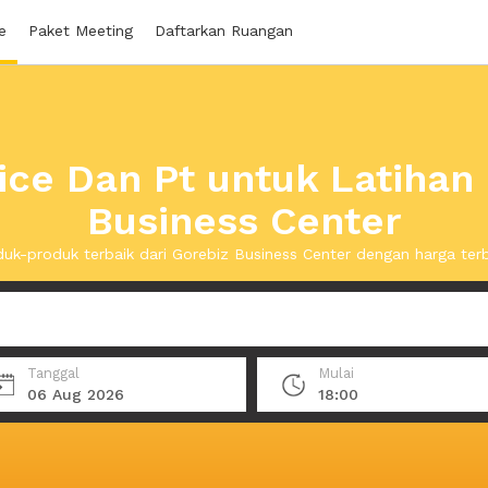
e
Paket Meeting
Daftarkan Ruangan
ice Dan Pt untuk Latihan
Business Center
uk-produk terbaik dari Gorebiz Business Center dengan harga ter
Tanggal
Mulai
06 Aug 2026
18:00