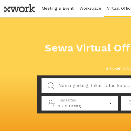
Meeting & Event
Workspace
Virtual Offic
Sewa Virtual Off
Temukan prod
Kapasitas
1 - 5 Orang