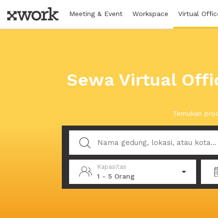
Meeting & Event
Workspace
Virtual Offic
Sewa Virtual Offi
Temukan prod
Kapasitas
1 - 5 Orang