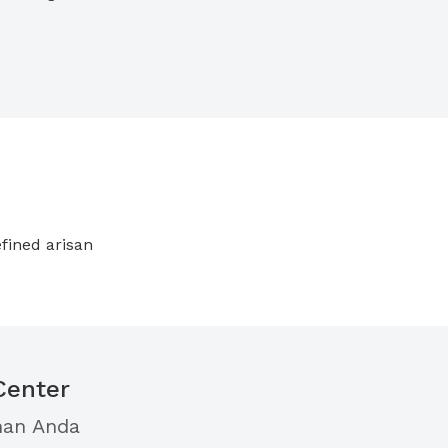
fined arisan
Center
han Anda