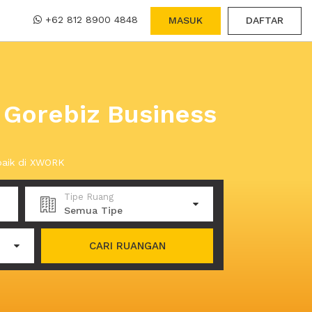
+62 812 8900 4848
MASUK
DAFTAR
i Gorebiz Business
baik di XWORK
Tipe Ruang
Semua Tipe
CARI RUANGAN