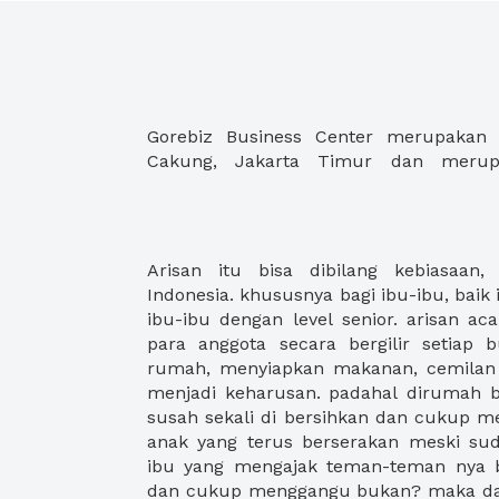
Gorebiz Business Center merupakan 
Cakung, Jakarta Timur dan merup
Arisan itu bisa dibilang kebiasaan,
besar. tapi di restoran-restoran biasany
Indonesia. khususnya bagi ibu-ibu, bai
yang lain, ibu harus memesan jauh-jau
ibu-ibu dengan level senior. arisan ac
yang banyak. dan jika restoran langgan
para anggota secara bergilir setiap
ibu bisa bingung mencari alternatif 
rumah, menyiapkan makanan, cemilan
harga menu yang sesuai dengan hati ibu
menjadi keharusan. padahal dirumah ba
XWORK dapat membantu kebutuhan ibu 
susah sekali di bersihkan dan cukup m
ibu tinggal masukan hari dan waktunya
anak yang terus berserakan meski sud
akan ikut arisan.. dan semuanya akan 
ibu yang mengajak teman-teman nya b
pilihan-pilihan tempat yang sesuai den
dan cukup menggangu bukan? maka dari