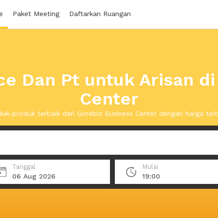
e
Paket Meeting
Daftarkan Ruangan
ce Dan Pt untuk Arisan d
Center
uk-produk terbaik dari Gorebiz Business Center dengan harga ter
Tanggal
Mulai
06 Aug 2026
19:00