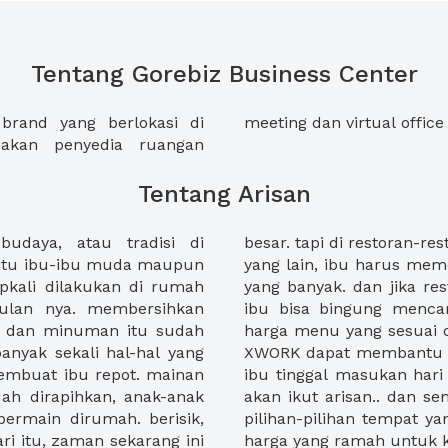
Tentang Gorebiz Business Center
brand yang berlokasi di
meeting dan virtual office
akan penyedia ruangan
Tentang Arisan
 budaya, atau tradisi di
a terdapat juga pengunjung
k itu ibu-ibu muda maupun
h hari untuk jumlah orang
apkali dilakukan di rumah
an ibu sudah full booked,
 bulan nya. membersihkan
option dengan tempat dan
 dan minuman itu sudah
. nah, ibu harus tahu jika
nyak sekali hal-hal yang
untuk melakukan arisan.
embuat ibu repot. mainan
, pax untuk anggota yang
ah dirapihkan, anak-anak
muncul di layar hape ibu.
ermain dirumah. berisik,
gan pilihan paket dan juga
 itu, zaman sekarang ini
harga yang ramah untuk k