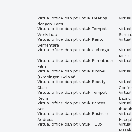
Virtual office dan pt untuk Meeting
Virtua
dengan Tamu
Virtual office dan pt untuk Tempat
Virtua
Workshop
Semin
Virtual office dan pt untuk Kantor
Virtua
Sementara
Virtual office dan pt untuk Olahraga
Virtua
Musik
Virtual office dan pt untuk Pemutaran
Virtua
Film
Virtual office dan pt untuk Bimbel
Virtua
(Bimbingan Belajar)
Virtual office dan pt untuk Beauty
Virtua
Class
Confe
Virtual office dan pt untuk Tempat
Virtua
Reuni
Launc
Virtual office dan pt untuk Pentas
Virtua
Seni
Ibada
Virtual office dan pt untuk Business
Virtua
Address
Recept
Virtual office dan pt untuk TEDx
Virtua
Masak