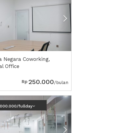
a Negara Coworking,
al Office
250.000
Rp
/bulan
vious
Next2
.000.000/fullday