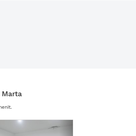
 Marta
enit.
vious
Next2