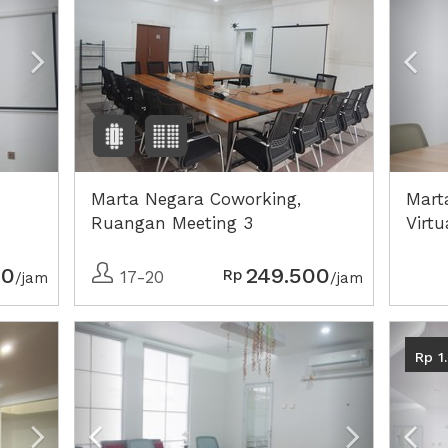
Marta Negara Coworking,
Mart
Ruangan Meeting 3
Virtu
00
249.500
Rp
17-20
/jam
/jam
Next2
Previous
Next2
Pre
Rp 1