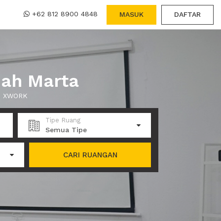
+62 812 8900 4848
MASUK
DAFTAR
mah Marta
di XWORK
Tipe Ruang
Semua Tipe
CARI RUANGAN