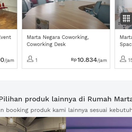
Event
Marta Negara Coworking,
Mart
Coworking Desk
Spac
00
10.834
Rp
1
1
/jam
/jam
Pilihan produk lainnya di Rumah Mart
an booking produk kami lainnya sesuai kebutu