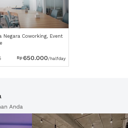
a Negara Coworking, Event
e
650.000
Rp
5
/halfday
a
han Anda