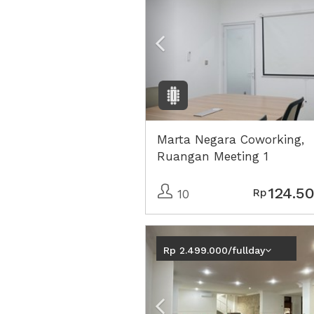
Marta Negara Coworking,
Ruangan Meeting 1
124.5
Rp
10
Previous
Rp 2.499.000/fullday