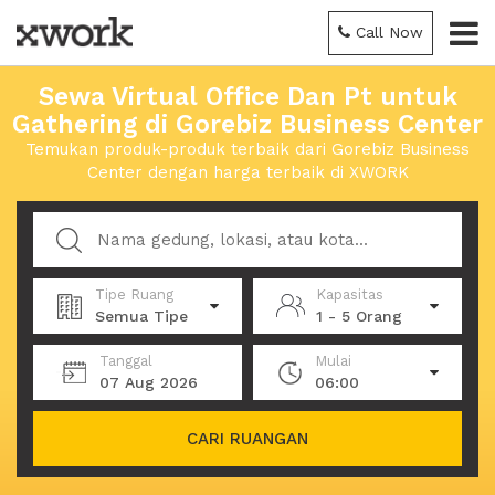
Call Now
Sewa Virtual Office Dan Pt untuk
Gathering di Gorebiz Business Center
Temukan produk-produk terbaik dari Gorebiz Business
Center dengan harga terbaik di XWORK
Tipe Ruang
Kapasitas
Semua Tipe
1 - 5 Orang
Tanggal
Mulai
07 Aug 2026
06:00
CARI RUANGAN