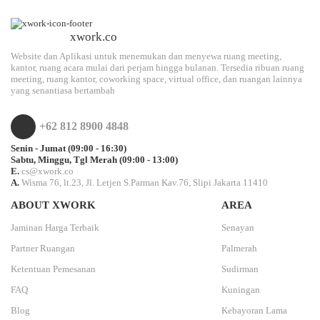
xwork.co
Website dan Aplikasi untuk menemukan dan menyewa ruang meeting,
kantor, ruang acara mulai dari perjam hingga bulanan. Tersedia ribuan ruang
meeting, ruang kantor, coworking space, virtual office, dan ruangan lainnya
yang senantiasa bertambah
+62 812 8900 4848
Senin - Jumat (09:00 - 16:30)
Sabtu, Minggu, Tgl Merah (09:00 - 13:00)
E.
cs@xwork.co
A.
Wisma 76, lt.23, Jl. Letjen S.Parman Kav.76, Slipi Jakarta 11410
ABOUT XWORK
AREA
Jaminan Harga Terbaik
Senayan
Partner Ruangan
Palmerah
Ketentuan Pemesanan
Sudirman
FAQ
Kuningan
Blog
Kebayoran Lama