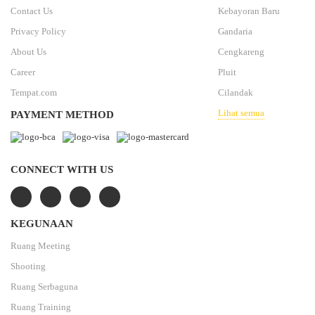
Contact Us
Kebayoran Baru
Privacy Policy
Gandaria
About Us
Cengkareng
Career
Pluit
Tempat.com
Cilandak
Lihat semua
PAYMENT METHOD
CONNECT WITH US
KEGUNAAN
Ruang Meeting
Shooting
Ruang Serbaguna
Ruang Training