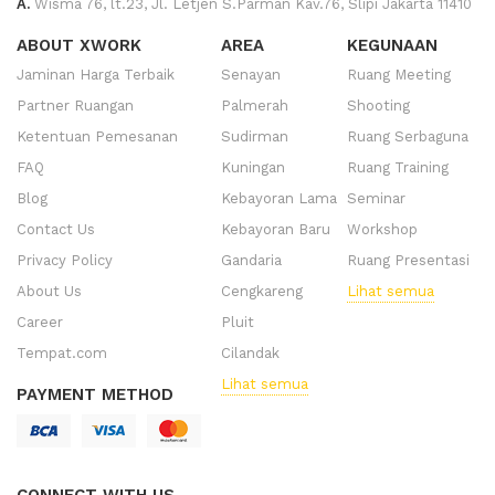
A.
Wisma 76, lt.23, Jl. Letjen S.Parman Kav.76, Slipi Jakarta 11410
ABOUT XWORK
AREA
KEGUNAAN
Jaminan Harga Terbaik
Senayan
Ruang Meeting
Partner Ruangan
Palmerah
Shooting
Ketentuan Pemesanan
Sudirman
Ruang Serbaguna
FAQ
Kuningan
Ruang Training
Blog
Kebayoran Lama
Seminar
Contact Us
Kebayoran Baru
Workshop
Privacy Policy
Gandaria
Ruang Presentasi
About Us
Cengkareng
Lihat semua
Career
Pluit
Tempat.com
Cilandak
Lihat semua
PAYMENT METHOD