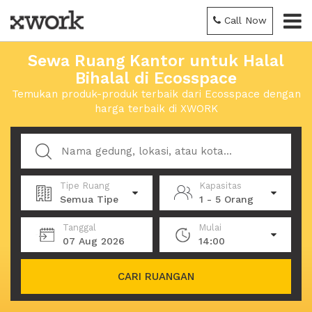
Call Now
Sewa Ruang Kantor untuk Halal
Bihalal di Ecosspace
Temukan produk-produk terbaik dari Ecosspace dengan
harga terbaik di XWORK
Tipe Ruang
Kapasitas
Semua Tipe
1 - 5 Orang
Tanggal
Mulai
07 Aug 2026
14:00
CARI RUANGAN