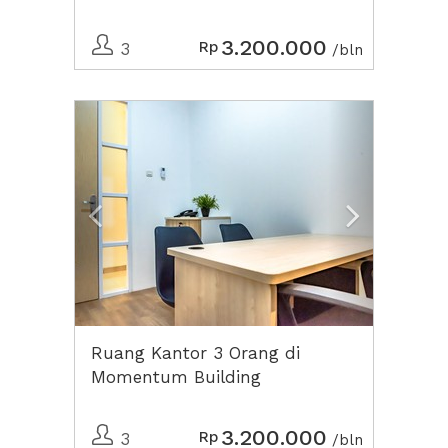
3.200.000
Rp
3
/bln
Previous
Next2
Ruang Kantor 3 Orang di
Momentum Building
3.200.000
Rp
3
/bln