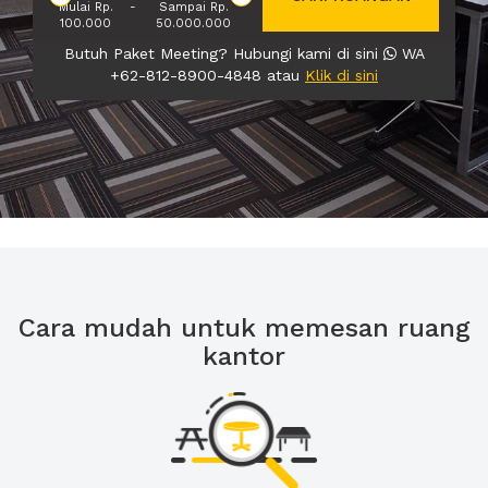
Mulai Rp.
-
Sampai Rp.
100.000
50.000.000
Butuh Paket Meeting? Hubungi kami di sini
WA
+62-812-8900-4848 atau
Klik di sini
Cara mudah untuk memesan ruang
kantor