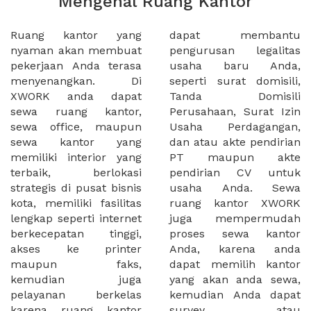
Mengenal Ruang Kantor
Ruang kantor yang
dapat membantu
nyaman akan membuat
pengurusan legalitas
pekerjaan Anda terasa
usaha baru Anda,
menyenangkan. Di
seperti surat domisili,
XWORK anda dapat
Tanda Domisili
sewa ruang kantor,
Perusahaan, Surat Izin
sewa office, maupun
Usaha Perdagangan,
sewa kantor yang
dan atau akte pendirian
memiliki interior yang
PT maupun akte
terbaik, berlokasi
pendirian CV untuk
strategis di pusat bisnis
usaha Anda. Sewa
kota, memiliki fasilitas
ruang kantor XWORK
lengkap seperti internet
juga mempermudah
berkecepatan tinggi,
proses sewa kantor
akses ke printer
Anda, karena anda
maupun faks,
dapat memilih kantor
kemudian juga
yang akan anda sewa,
pelayanan berkelas
kemudian Anda dapat
karena ruang kantor
survey atau