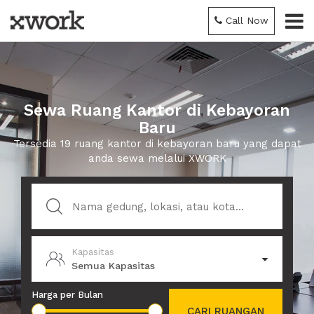
Call Now
Sewa Ruang Kantor di Kebayoran
Baru
Tersedia 19 ruang kantor di kebayoran baru yang dapat
anda sewa melalui XWORK
Kapasitas
Semua Kapasitas
Harga per Bulan
CARI RUANGAN