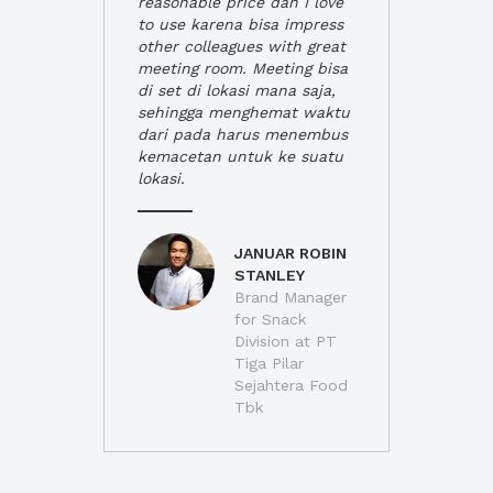
reasonable price dan I love
to use karena bisa impress
other colleagues with great
meeting room. Meeting bisa
di set di lokasi mana saja,
sehingga menghemat waktu
dari pada harus menembus
kemacetan untuk ke suatu
lokasi.
JANUAR ROBIN
STANLEY
Brand Manager
for Snack
Division at PT
Tiga Pilar
Sejahtera Food
Tbk