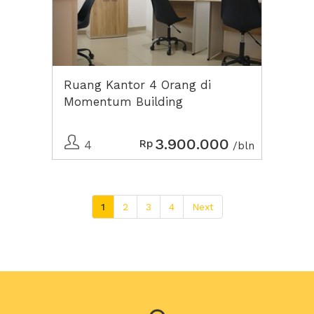
Ruang Kantor 4 Orang di
Momentum Building
3.900.000
Rp
4
/bln
1
2
3
4
Next