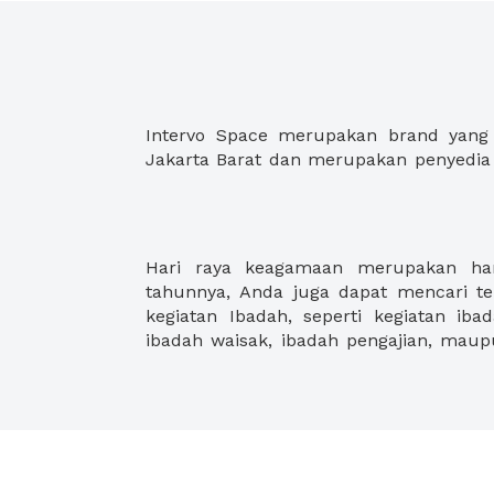
Intervo Space merupakan brand yang 
Jakarta Barat dan merupakan penyedia 
Hari raya keagamaan merupakan hari
mencari sewa tempat untuk ibadah di
tahunnya, Anda juga dapat mencari 
juga dapat menambahkan fasilitas da
kegiatan Ibadah, seperti kegiatan iba
ibadah waisak, ibadah pengajian, maup