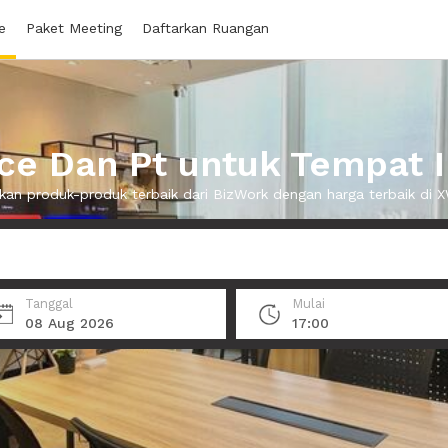
e
Paket Meeting
Daftarkan Ruangan
ice Dan Pt untuk Tempat 
an produk-produk terbaik dari BizWork dengan harga terbaik di
Tanggal
Mulai
08 Aug 2026
17:00