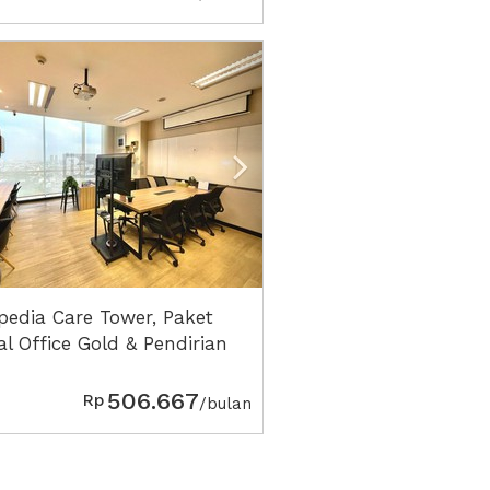
vious
Next2
pedia Care Tower, Paket
al Office Gold & Pendirian
engkap
506.667
Rp
/bulan