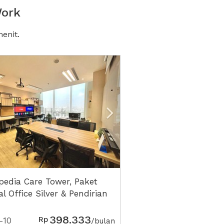
Work
enit.
vious
Next2
pedia Care Tower, Paket
al Office Silver & Pendirian
erorangan Lengkap
398.333
Rp
-10
/bulan