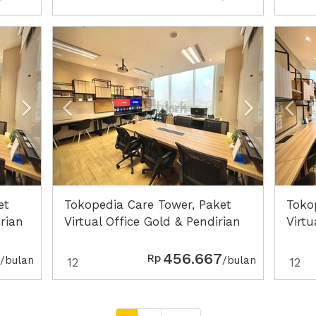
Next2
Previous
Next2
Pre
et
Tokopedia Care Tower, Paket
Toko
irian
Virtual Office Gold & Pendirian
Virtu
PT Perorangan Lengkap
CV L
456.667
Rp
/bulan
/bulan
12
12