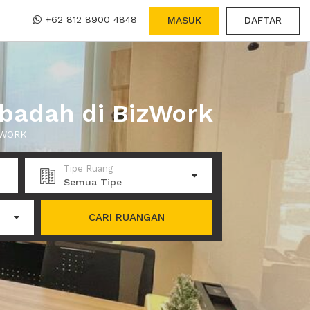
+62 812 8900 4848
MASUK
DAFTAR
Ibadah di BizWork
 XWORK
Tipe Ruang
Semua Tipe
CARI RUANGAN