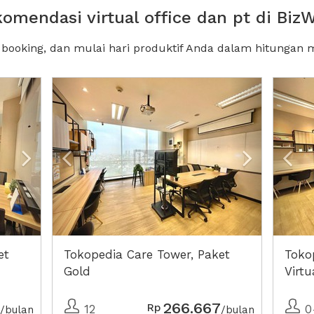
omendasi virtual office dan pt di Biz
, booking, dan mulai hari produktif Anda dalam hitungan m
Next2
Previous
Next2
Pre
et
Tokopedia Care Tower, Paket
Toko
Gold
Virtu
PT P
266.667
Rp
12
0
/bulan
/bulan