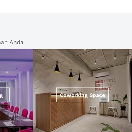
han Anda
g
Coworking Space