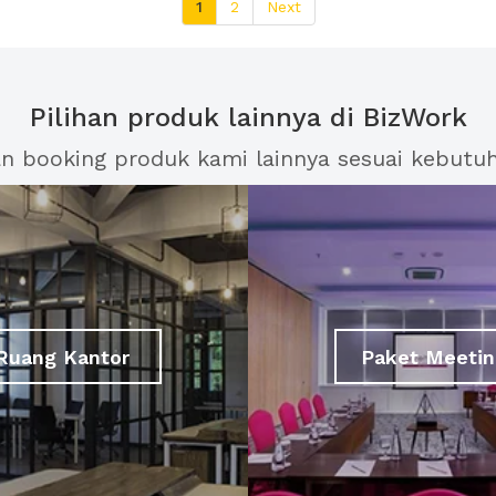
1
2
Next
Pilihan produk lainnya di BizWork
an booking produk kami lainnya sesuai kebutu
Ruang Kantor
Paket Meetin