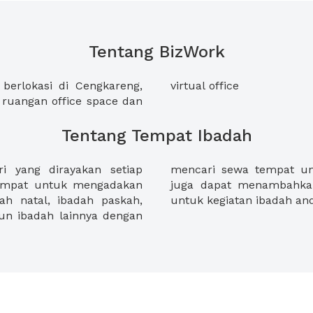
Tentang BizWork
berlokasi di Cengkareng,
virtual office
ruangan office space dan
Tentang Tempat Ibadah
 yang dirayakan setiap
 XWORK. Selain itu anda
tempat untuk mengadakan
n makanan secara online
dah natal, ibadah paskah,
untuk kegiatan ibadah an
un ibadah lainnya dengan