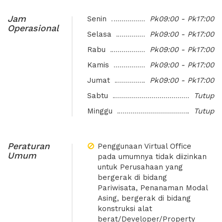
Konsultasi
Negosiasi
Notifikasi melalui WhatsApp
Jam
Senin
Pk09:00 - Pk17:00
Conference Call
Diskusi
No Telepon Sharing
Operasional
Selasa
Pk09:00 - Pk17:00
Dedicated Receptionist
Meeting Place with Client
Meeting Space 96 jam / tahun
Rabu
Pk09:00 - Pk17:00
Rapat Kerja
Coworking Space
Coworking space 48 jam / tahun
Kamis
Pk09:00 - Pk17:00
Free High Speed Internet
Pendirian PT atau CV plus VO
Training dan Pelatihan
Jumat
Pk09:00 - Pk17:00
Printer & Scanner
Tempat Workshop
Psikotest
Sabtu
Tutup
Smart TV
Bimbel (Bimbingan Belajar)
Minggu
Tutup
Projector & Screen
Whiteboard
Peraturan
Penggunaan Virtual Office
Free air mineral, teh & kopi
Umum
pada umumnya tidak diizinkan
Dengan lingkungan yang modern
untuk Perusahaan yang
dan dinamis, BizWork Virtual Office
bergerak di bidang
adalah pilihan tepat bagi para
Pariwisata, Penanaman Modal
startup, freelancer, dan
Asing, bergerak di bidang
perusahaan yang mencari solusi
konstruksi alat
kantor yang fleksibel dan
berat/Developer/Property