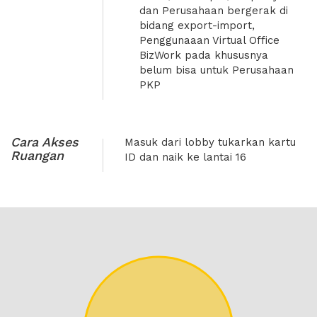
ekonomis. Kami berkomitmen
dan Perusahaan bergerak di
untuk memberikan layanan
bidang export-import,
terbaik dan membantu
Penggunaaan Virtual Office
kesuksesan bisnis kamu dengan
BizWork pada khususnya
menyediakan solusi virtual office
belum bisa untuk Perusahaan
yang inovatif dan praktis.
PKP
Bergabunglah dengan BizWork
Virtual Office dan rasakan
kemudahan serta kenyamanan
Cara Akses
dalam mengelola bisnismu.
Masuk dari lobby tukarkan kartu
Ruangan
ID dan naik ke lantai 16