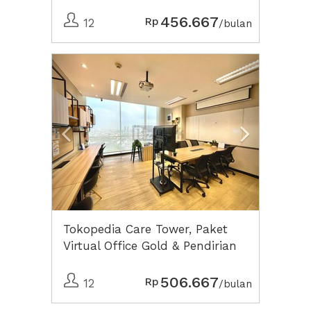
PT Perorangan Lengkap
456.667
Rp
12
/bulan
Previous
Next2
Tokopedia Care Tower, Paket
Virtual Office Gold & Pendirian
CV Lengkap
506.667
Rp
12
/bulan