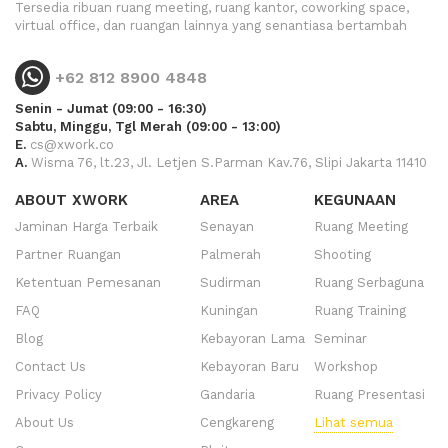
Tersedia ribuan ruang meeting, ruang kantor, coworking space,
virtual office, dan ruangan lainnya yang senantiasa bertambah
+62 812 8900 4848
Senin - Jumat (09:00 - 16:30)
Sabtu, Minggu, Tgl Merah (09:00 - 13:00)
E.
cs@xwork.co
A.
Wisma 76, lt.23, Jl. Letjen S.Parman Kav.76, Slipi Jakarta 11410
ABOUT XWORK
AREA
KEGUNAAN
Jaminan Harga Terbaik
Senayan
Ruang Meeting
Partner Ruangan
Palmerah
Shooting
Ketentuan Pemesanan
Sudirman
Ruang Serbaguna
FAQ
Kuningan
Ruang Training
Blog
Kebayoran Lama
Seminar
Contact Us
Kebayoran Baru
Workshop
Privacy Policy
Gandaria
Ruang Presentasi
About Us
Cengkareng
Lihat semua