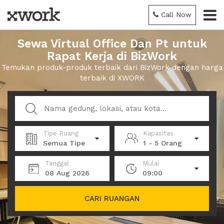
Call Now
Sewa Virtual Office Dan Pt untuk
Rapat Kerja di BizWork
Temukan produk-produk terbaik dari BizWork dengan harga
terbaik di XWORK
Tipe Ruang
Kapasitas
Semua Tipe
1 - 5 Orang
Tanggal
Mulai
08 Aug 2026
09:00
CARI RUANGAN