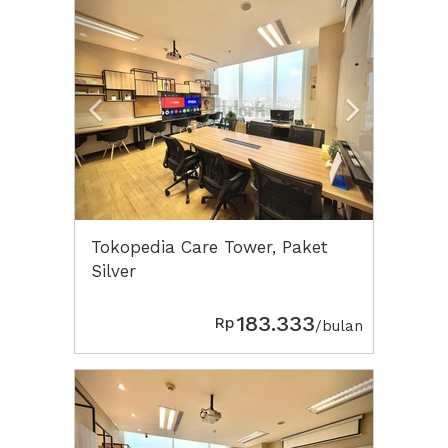
Previous
Next2
Tokopedia Care Tower, Paket
Silver
183.333
Rp
/bulan
Previous
Next2