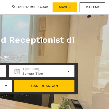
+62 812 8900 4848
MASUK
DAFTAR
d Receptionist di
 XWORK
Tipe Ruang
Semua Tipe
CARI RUANGAN