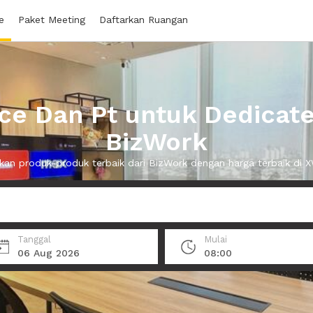
e
Paket Meeting
Daftarkan Ruangan
ice Dan Pt untuk Dedicate
BizWork
an produk-produk terbaik dari BizWork dengan harga terbaik di
Tanggal
Mulai
06 Aug 2026
08:00