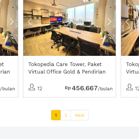
et
Tokopedia Care Tower, Paket
Toko
irian
Virtual Office Gold & Pendirian
Virtu
PT Perorangan Lengkap
CV L
456.667
Rp
12
1
/bulan
/bulan
1
2
Next