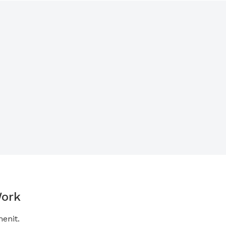
Work
enit.