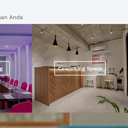
han Anda
g
Coworking Space