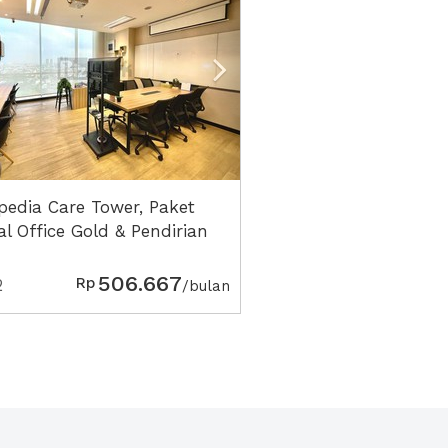
pedia Care Tower, Paket
al Office Gold & Pendirian
engkap
506.667
Rp
2
/bulan