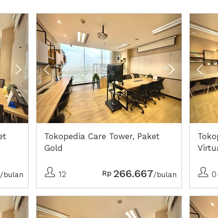
Next2
Previous
Next2
Pre
et
Tokopedia Care Tower, Paket
Toko
Gold
Virtu
PT P
266.667
Rp
12
0
/bulan
/bulan
Next2
Previous
Next2
Pre