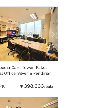
vious
Next2
pedia Care Tower, Paket
al Office Silver & Pendirian
erorangan Lengkap
398.333
Rp
-10
/bulan
vious
Next2