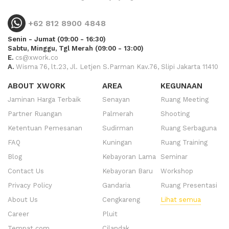
+62 812 8900 4848
Senin - Jumat (09:00 - 16:30)
Sabtu, Minggu, Tgl Merah (09:00 - 13:00)
E.
cs@xwork.co
A.
Wisma 76, lt.23, Jl. Letjen S.Parman Kav.76, Slipi Jakarta 11410
ABOUT XWORK
AREA
KEGUNAAN
Jaminan Harga Terbaik
Senayan
Ruang Meeting
Partner Ruangan
Palmerah
Shooting
Ketentuan Pemesanan
Sudirman
Ruang Serbaguna
FAQ
Kuningan
Ruang Training
Blog
Kebayoran Lama
Seminar
Contact Us
Kebayoran Baru
Workshop
Privacy Policy
Gandaria
Ruang Presentasi
About Us
Cengkareng
Lihat semua
Career
Pluit
Tempat.com
Cilandak