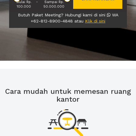
Mulai Rp.
-
Sampai Rp.
100.000
50.000.000
Butuh Paket Meeting? Hubungi kami di sini
WA
+62-812-8900-4848 atau
Klik di sini
Cara mudah untuk memesan ruang
kantor