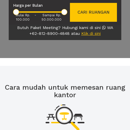
Harga per Bulan
CARI RUANGAN
Mulai Rp.
-
Sampai Rp.
100.000
50.000.000
Butuh Paket Meeting? Hubungi kami di sini
WA
+62-812-8900-4848 atau
Klik di sini
Cara mudah untuk memesan ruang
kantor