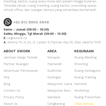
meeting, kantor, ruang acara mulai dari perjam hingga bulanan.
Tersedia ribuan ruang meeting, ruang kantor, coworking space,
virtual office, dan ruangan lainnya yang senantiasa bertambah
+62 812 8900 4848
Senin - Jumat (09:00 - 16:30)
Sabtu, Minggu, Tgl Merah (09:00 - 13:00)
E.
cs@xwork.co
A.
Wisma 76, lt.23, Jl. Letjen S.Parman Kav.76, Slipi Jakarta 11410
ABOUT XWORK
AREA
KEGUNAAN
Jaminan Harga Terbaik
Senayan
Ruang Meeting
Partner Ruangan
Palmerah
Shooting
Ketentuan Pemesanan
Sudirman
Ruang Serbaguna
FAQ
Kuningan
Ruang Training
Blog
Kebayoran Lama
Seminar
Contact Us
Kebayoran Baru
Workshop
Privacy Policy
Gandaria
Ruang Presentasi
About Us
Cengkareng
Lihat semua