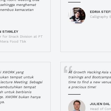
a, sehingga menghemat
enembus kemacetan
EDRIA STEF
Calligraphy S
N STANLEY
 for Snack Division at PT
jahtera Food Tbk
si XWORK yang
At Growth Hacking Asia w
ukan tempat untuk
trainings and Bootcamps
lecture Meeting. Sebagai
time to find a new venu
 membutuhkan tempat
a precious time!
h untuk berbisnis
ge. XWORK bukan hanya
ya.
JULIEN DAL
Head of Com