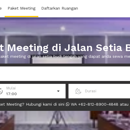
e
Paket Meeting
Daftarkan Ruangan
 Meeting di Jalan Setia 
paket meeting di jalan setia budi tengah yang dapat anda sewa m
Mulai
Durasi
17:00
et Meeting? Hubungi kami di sini
WA +62-812-8900-4848 atau