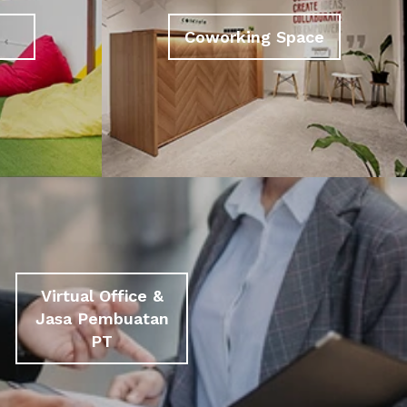
Coworking Space
Virtual Office &
Jasa Pembuatan
PT