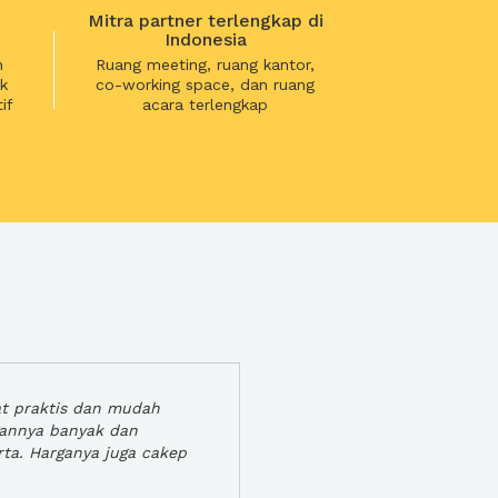
Mitra partner terlengkap di
Indonesia
n
Ruang meeting, ruang kantor,
k
co-working space, dan ruang
if
acara terlengkap
at praktis dan mudah
gannya banyak dan
rta. Harganya juga cakep