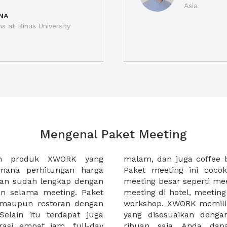
Asia
NA
ns at Binus University
Mengenal Paket Meeting
ah produk XWORK yang
-sela acara meeting Anda.
imana perhitungan harga
da yang ingin menggelar
ian sudah lengkap dengan
tahun, meeting awal tahun,
an selama meeting. Paket
, atau seminar harian atau
, maupun restoran dengan
ket meeting yang lengkap
elain itu terdapat juga
nda, mulai dibawah 100
rasi empat jam, full-day
ti paket meeting yang