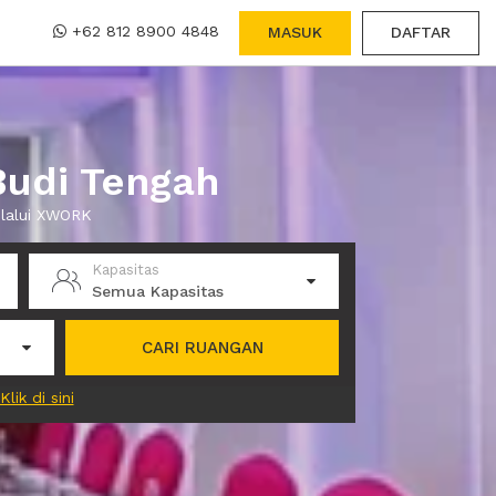
+62 812 8900 4848
MASUK
DAFTAR
Budi Tengah
elalui XWORK
Kapasitas
Semua Kapasitas
CARI RUANGAN
Klik di sini