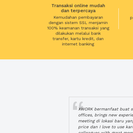
Transaksi online mudah
dan terpercaya
Kemudahan pembayaran
p
dengan sistem SSL menjamin
100% keamanan transaksi yang
dilakukan melalui bank
transfer, kartu kredit, dan
internet banking
XWORK bermanfaat buat se
offices, brings new exper
meeting di lokasi baru ya
price dan I love to use ka
colleagues with great mee