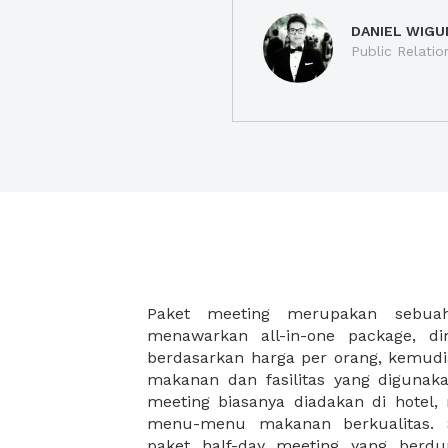
DANIEL WIGU
Public Relatio
Paket meeting merupakan sebu
malam, dan juga coffee break disela
menawarkan all-in-one package, d
Paket meeting ini cocok untuk An
berdasarkan harga per orang, kemud
meeting besar seperti meeting akhir 
makanan dan fasilitas yang digunak
meeting di hotel, meeting di restoran
meeting biasanya diadakan di hotel
workshop. XWORK memiliki pilihan pa
menu-menu makanan berkualitas. S
yang disesuaikan dengan budget A
paket half-day meeting yang berdu
ribuan saja Anda dapat menikma