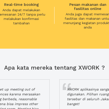
Real-time booking
Pesan makanan dan
fasilitas online
Anda dapat melakukan
Anda juga dapat memesa
emesanan 24/7 tanpa perlu
fasilitas dan makanan untu
melakukan konfirmasi
menunjang kegiatan produkt
tambahan
anda
Apa kata mereka tentang XWORK ?
t up meeting out of
XWORK aplikasinya sang
iences karena merasakan
digunakan. Pilihan ruan
ng berbeda, reasonable
tersebar di seluruh Jaka
rena bisa impress other
banget!
ting room. Meeting bisa