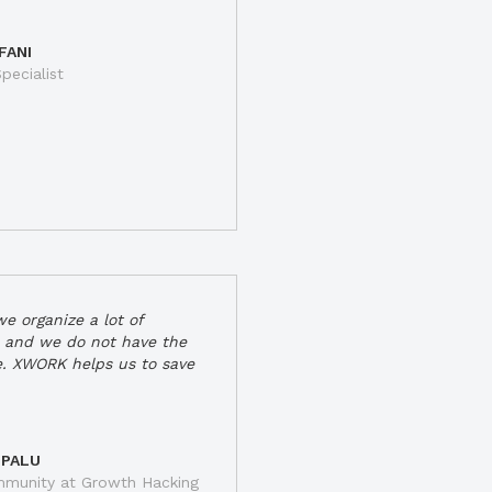
FANI
pecialist
e organize a lot of
 and we do not have the
e. XWORK helps us to save
 PALU
munity at Growth Hacking