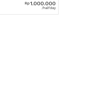
1.000.000
Rp
/halfday