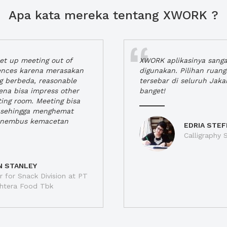
Apa kata mereka tentang XWORK ?
t up meeting out of
XWORK aplikasinya sang
iences karena merasakan
digunakan. Pilihan ruan
ng berbeda, reasonable
tersebar di seluruh Jaka
rena bisa impress other
banget!
ting room. Meeting bisa
a, sehingga menghemat
enembus kemacetan
EDRIA STEF
Calligraphy S
N STANLEY
 for Snack Division at PT
jahtera Food Tbk