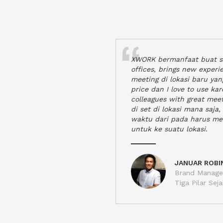
XWORK bermanfaat buat se
offices, brings new exper
meeting di lokasi baru ya
price dan I love to use ka
colleagues with great mee
di set di lokasi mana saj
waktu dari pada harus m
untuk ke suatu lokasi.
JANUAR ROBI
Brand Manager
Tiga Pilar Se