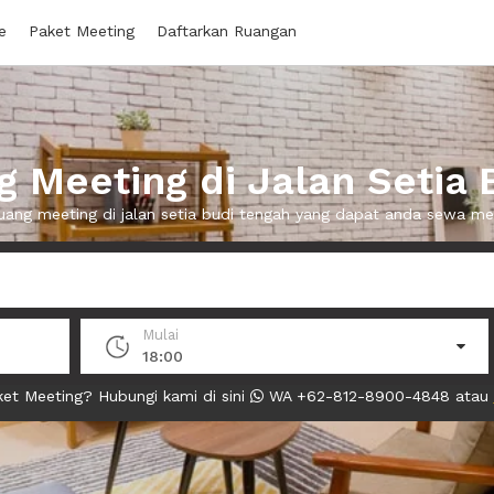
e
Paket Meeting
Daftarkan Ruangan
 Meeting di Jalan Setia 
ruang meeting di jalan setia budi tengah yang dapat anda sewa m
Mulai
18:00
et Meeting? Hubungi kami di sini
WA +62-812-8900-4848 atau