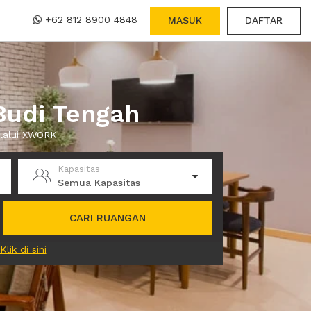
+62 812 8900 4848
MASUK
DAFTAR
Budi Tengah
elalui XWORK
Kapasitas
Semua Kapasitas
CARI RUANGAN
Klik di sini