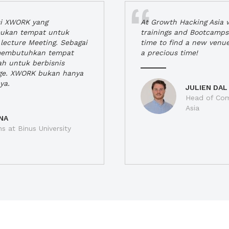
si XWORK yang
At Growth Hacking Asia w
ukan tempat untuk
trainings and Bootcamps
lecture Meeting. Sebagai
time to find a new venu
 membutuhkan tempat
a precious time!
h untuk berbisnis
ge. XWORK bukan hanya
ya.
JULIEN DAL
Head of Com
Asia
NA
ns at Binus University