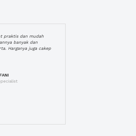
at praktis dan mudah
gannya banyak dan
rta. Harganya juga cakep
FANI
pecialist