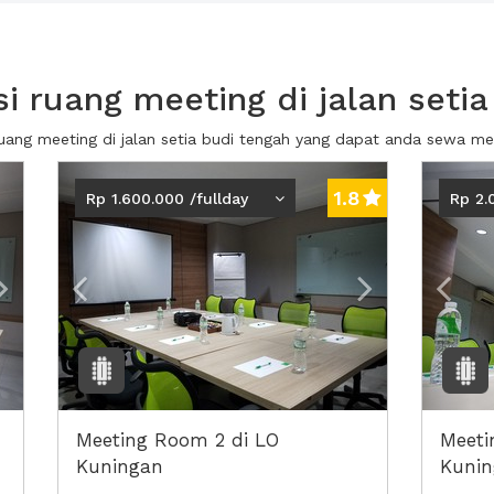
 ruang meeting di jalan setia
ruang meeting di jalan setia budi tengah yang dapat anda sewa m
Next2
Previous
Next2
Prev
1.8
Rp 1.600.000 /fullday
Rp 2.
Meeting Room 2 di LO
Meeti
Kuningan
Kunin