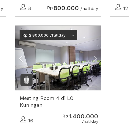
800.000
Rp
8
12
ay
/halfday
Previous
Next2
Rp 2.800.000 /fullday
Meeting Room 4 di LO
Kuningan
1.400.000
Rp
16
/halfday