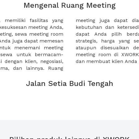
Mengenal Ruang Meeting
memiliki fasilitas yang
an tempat duduk sesuai
kesuksesan meeting Anda,
n. Ribuan ruang meeting
eting, sewa meeting room
k interior, lokasi yang
u Anda juga dapat memesan
an budget meeting Anda,
untuk menemani meeting
tuhan klien Anda. Sewa
 sewa untuk bermacam-
permudah meeting Anda
 dengan klien, negosiasi,
dan membuat klien Anda 
sama, dan lainnya. Ruang
Jalan Setia Budi Tengah