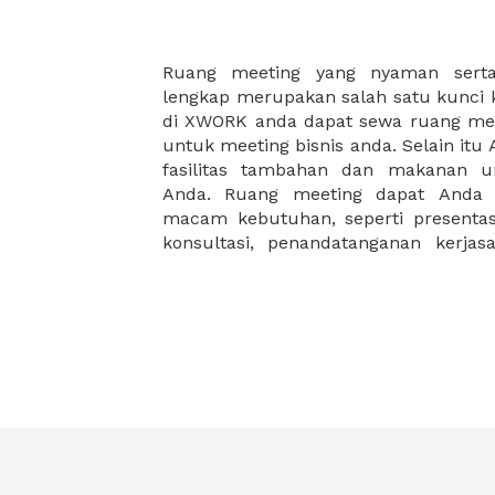
Ruang meeting yang nyaman serta 
meeting juga dapat diatur susun
lengkap merupakan salah satu kunci 
kebutuhan dan ketersediaan ruanga
di XWORK anda dapat sewa ruang me
dapat Anda pilih berdasarkan cora
untuk meeting bisnis anda. Selain it
strategis, harga yang sesuai deng
fasilitas tambahan dan makanan 
ataupun disesuaikan dengan kebu
Anda. Ruang meeting dapat Anda
meeting room di XWORK akan mem
macam kebutuhan, seperti presentasi
konsultasi, penandatanganan kerja