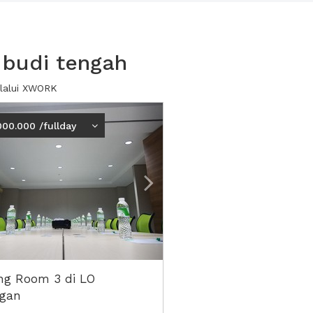
 budi tengah
elalui XWORK
ious
Next2
000.000 /fullday
ng Room 3 di LO
gan