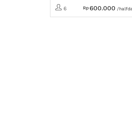
600.000
Rp
6
/halfd