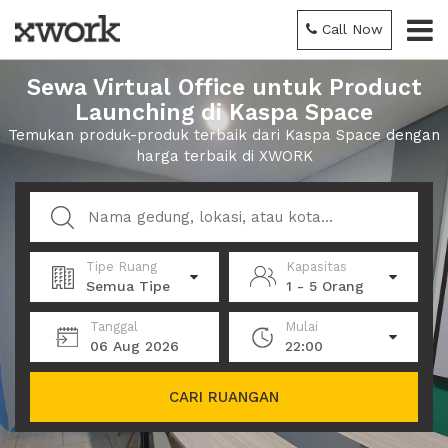
Call Now
Sewa Virtual Office untuk Product
Launching di Kaspa Space
Temukan produk-produk terbaik dari Kaspa Space dengan
harga terbaik di XWORK
Tipe Ruang
Kapasitas
Semua Tipe
1 - 5 Orang
Tanggal
Mulai
06 Aug 2026
22:00
CARI RUANGAN