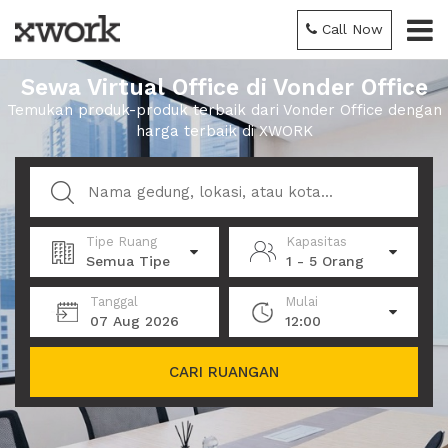
Call Now
Sewa Virtual Office di Vonder Office
Temukan produk-produk terbaik dari Vonder Office dengan
harga terbaik di XWORK
Tipe Ruang
Kapasitas
Semua Tipe
1 - 5 Orang
Tanggal
Mulai
07 Aug 2026
12:00
CARI RUANGAN