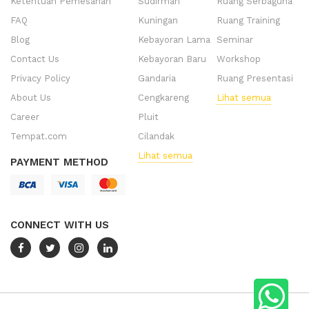
Ketentuan Pemesanan
Sudirman
Ruang Serbaguna
FAQ
Kuningan
Ruang Training
Blog
Kebayoran Lama
Seminar
Contact Us
Kebayoran Baru
Workshop
Privacy Policy
Gandaria
Ruang Presentasi
About Us
Cengkareng
Lihat semua
Career
Pluit
Tempat.com
Cilandak
Lihat semua
PAYMENT METHOD
CONNECT WITH US