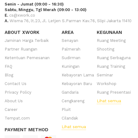
Senin - Jumat (09:00 - 16:30)
Sabtu, Minggu, Tgl Merah (09:00 - 13:00)
E.
cs@xwork.co
A.
Wisma 76, lt.23, Jl. Letjen S.Parman Kav.76, Slipi Jakarta 11410
ABOUT XWORK
AREA
KEGUNAAN
Jaminan Harga Terbaik
Senayan
Ruang Meeting
Partner Ruangan
Palmerah
Shooting
Ketentuan Pemesanan
Sudirman
Ruang Serbaguna
FAQ
Kuningan
Ruang Training
Blog
Kebayoran Lama
Seminar
Contact Us
Kebayoran Baru
Workshop
Privacy Policy
Gandaria
Ruang Presentasi
About Us
Cengkareng
Lihat semua
Career
Pluit
Tempat.com
Cilandak
Lihat semua
PAYMENT METHOD