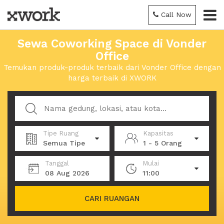
Call Now
Sewa Coworking Space di Vonder
Office
Temukan produk-produk terbaik dari Vonder Office dengan
harga terbaik di XWORK
Tipe Ruang
Kapasitas
Semua Tipe
1 - 5 Orang
Tanggal
Mulai
08 Aug 2026
11:00
CARI RUANGAN