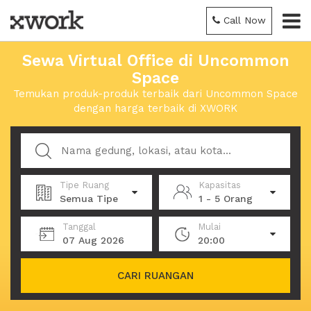
Call Now
Sewa Virtual Office di Uncommon
Space
Temukan produk-produk terbaik dari Uncommon Space
dengan harga terbaik di XWORK
Tipe Ruang
Kapasitas
Semua Tipe
1 - 5 Orang
Tanggal
Mulai
07 Aug 2026
20:00
CARI RUANGAN