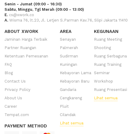
Senin - Jumat (09:00 - 16:30)
Sabtu, Minggu, Tgl Merah (09:00 - 13:00)
E.
cs@xwork.co
A.
Wisma 76, lt.23, Jl. Letjen S.Parman Kav.76, Slipi Jakarta 11410
ABOUT XWORK
AREA
KEGUNAAN
Jaminan Harga Terbaik
Senayan
Ruang Meeting
Partner Ruangan
Palmerah
Shooting
Ketentuan Pemesanan
Sudirman
Ruang Serbaguna
FAQ
Kuningan
Ruang Training
Blog
Kebayoran Lama
Seminar
Contact Us
Kebayoran Baru
Workshop
Privacy Policy
Gandaria
Ruang Presentasi
About Us
Cengkareng
Lihat semua
Career
Pluit
Tempat.com
Cilandak
Lihat semua
PAYMENT METHOD