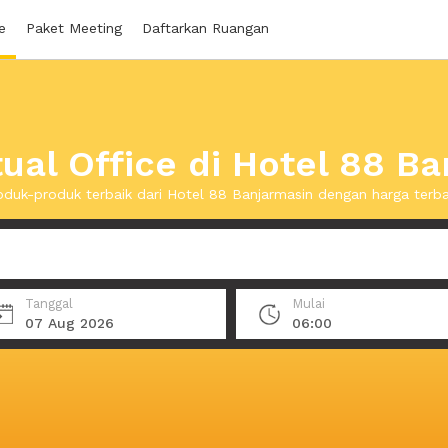
e
Paket Meeting
Daftarkan Ruangan
ual Office di Hotel 88 B
duk-produk terbaik dari Hotel 88 Banjarmasin dengan harga terb
Tanggal
Mulai
07 Aug 2026
06:00