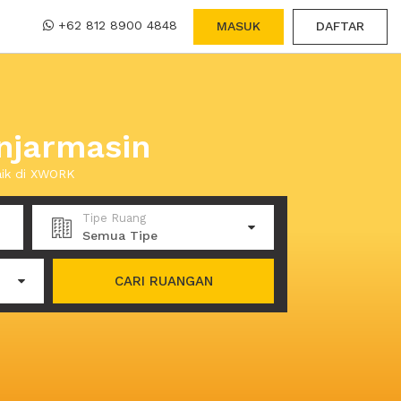
+62 812 8900 4848
MASUK
DAFTAR
anjarmasin
aik di XWORK
Tipe Ruang
Semua Tipe
CARI RUANGAN