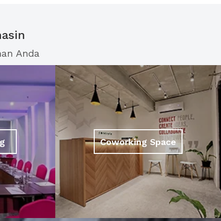
masin
han Anda
g
Coworking Space