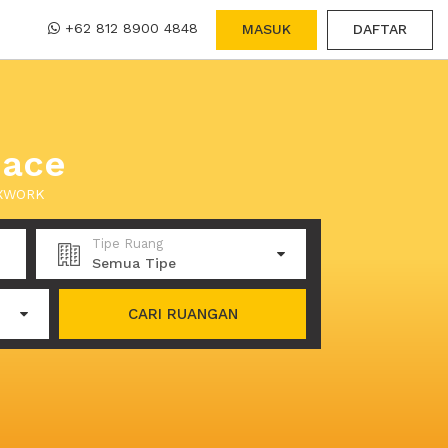
+62 812 8900 4848
MASUK
DAFTAR
pace
i XWORK
Tipe Ruang
Semua Tipe
CARI RUANGAN