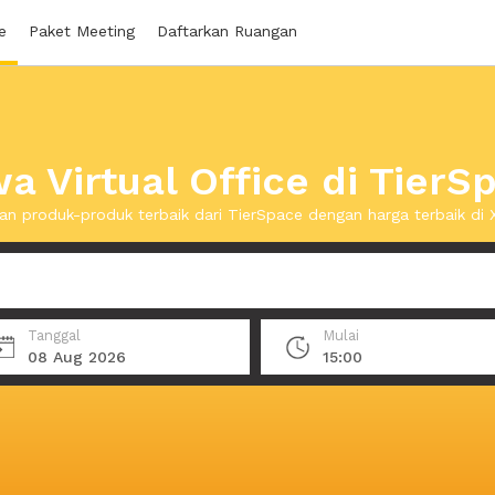
e
Paket Meeting
Daftarkan Ruangan
a Virtual Office di TierS
n produk-produk terbaik dari TierSpace dengan harga terbaik d
Tanggal
Mulai
08 Aug 2026
15:00