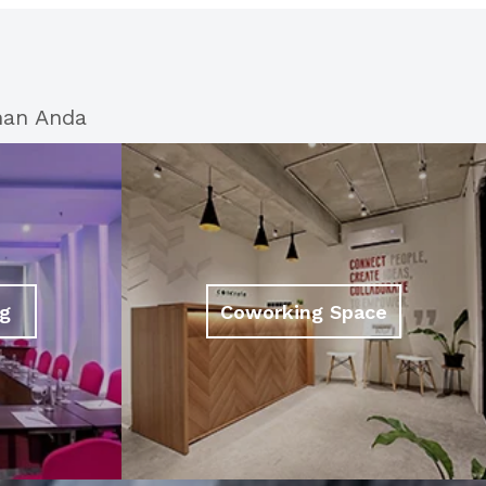
han Anda
g
Coworking Space