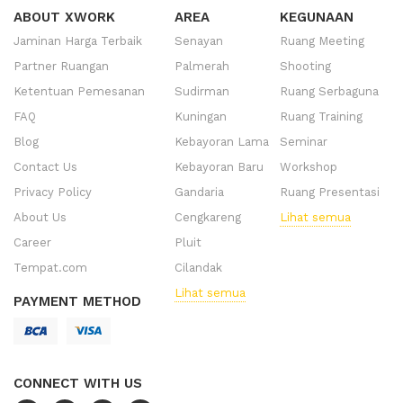
ABOUT XWORK
AREA
KEGUNAAN
Jaminan Harga Terbaik
Senayan
Ruang Meeting
Partner Ruangan
Palmerah
Shooting
Ketentuan Pemesanan
Sudirman
Ruang Serbaguna
FAQ
Kuningan
Ruang Training
Blog
Kebayoran Lama
Seminar
Contact Us
Kebayoran Baru
Workshop
Privacy Policy
Gandaria
Ruang Presentasi
About Us
Cengkareng
Lihat semua
Career
Pluit
Tempat.com
Cilandak
Lihat semua
PAYMENT METHOD
CONNECT WITH US