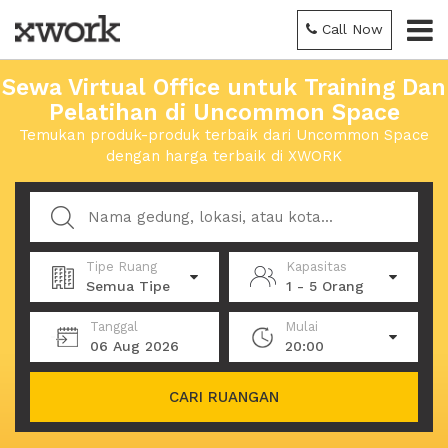
Call Now
Sewa Virtual Office untuk Training Dan
Pelatihan di Uncommon Space
Temukan produk-produk terbaik dari Uncommon Space
dengan harga terbaik di XWORK
Tipe Ruang
Kapasitas
Semua Tipe
1 - 5 Orang
Tanggal
Mulai
06 Aug 2026
20:00
CARI RUANGAN