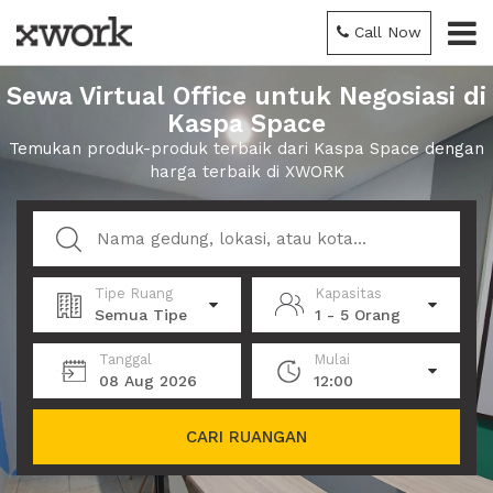
Call Now
Sewa Virtual Office untuk Negosiasi di
Kaspa Space
Temukan produk-produk terbaik dari Kaspa Space dengan
harga terbaik di XWORK
Tipe Ruang
Kapasitas
Semua Tipe
1 - 5 Orang
Tanggal
Mulai
08 Aug 2026
12:00
CARI RUANGAN