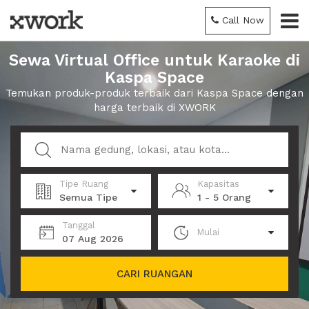
Call Now
Sewa Virtual Office untuk Karaoke di
Kaspa Space
Temukan produk-produk terbaik dari Kaspa Space dengan
harga terbaik di XWORK
Tipe Ruang
Kapasitas
Semua Tipe
1 - 5 Orang
Tanggal
Mulai
07 Aug 2026
CARI RUANGAN