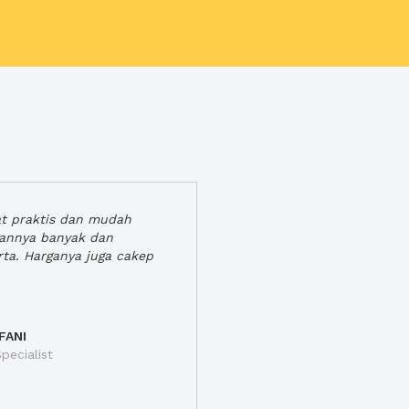
at praktis dan mudah
gannya banyak dan
rta. Harganya juga cakep
FANI
pecialist