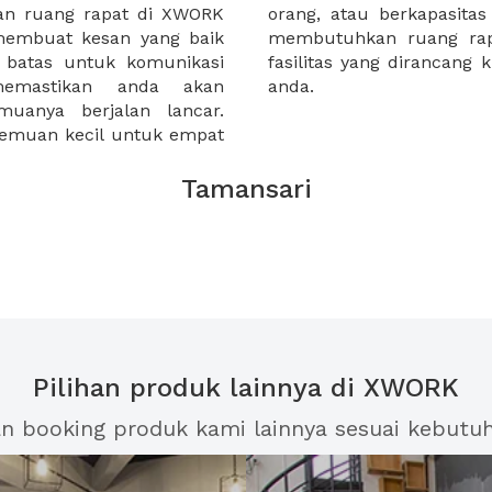
dan ruang rapat di XWORK
luhan orang. Apakah anda
embuat kesan yang baik
? anda akan menemukan
batas untuk komunikasi
uk memastikan kesuksesan
emastikan anda akan
anda.
uanya berjalan lancar.
emuan kecil untuk empat
Tamansari
Pilihan produk lainnya di XWORK
an booking produk kami lainnya sesuai kebutu