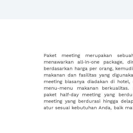
Paket meeting merupakan sebu
malam, dan juga coffee break disela
menawarkan all-in-one package, d
Paket meeting ini cocok untuk An
berdasarkan harga per orang, kemud
meeting besar seperti meeting akhir 
makanan dan fasilitas yang digunak
meeting di hotel, meeting di restoran
meeting biasanya diadakan di hotel
workshop. XWORK memiliki pilihan pa
menu-menu makanan berkualitas. S
yang disesuaikan dengan budget A
paket half-day meeting yang berdu
ribuan saja Anda dapat menikma
meeting yang berdurasi hingga del
atur sesuai kebutuhan Anda, baik 