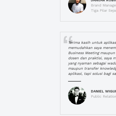
JANUAR ROBI
Brand Manager
Tiga Pilar Se
Terima kasih untuk aplika
memudahkan saya menem
Business Meeting maupun 
dosen dan praktisi, saya
yang nyaman sebagai wada
maupun transfer knowled
aplikasi, tapi solusi bagi sa
DANIEL WIGU
Public Relatio