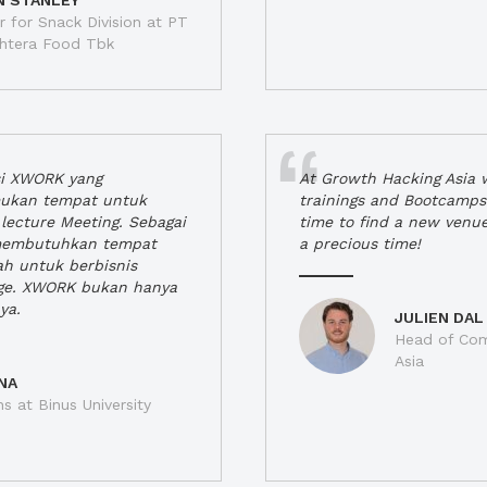
N STANLEY
 for Snack Division at PT
jahtera Food Tbk
si XWORK yang
At Growth Hacking Asia w
ukan tempat untuk
trainings and Bootcamps
lecture Meeting. Sebagai
time to find a new venu
 membutuhkan tempat
a precious time!
h untuk berbisnis
ge. XWORK bukan hanya
ya.
JULIEN DAL
Head of Com
Asia
NA
ns at Binus University