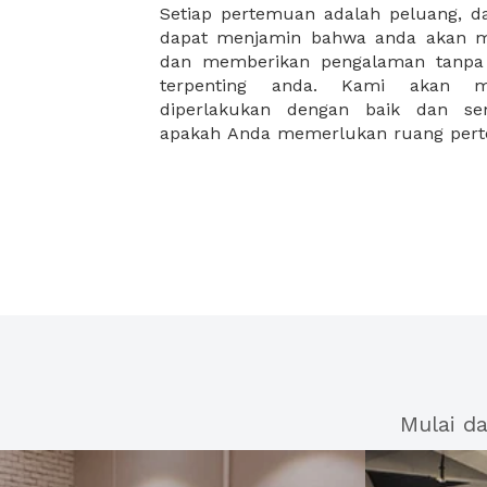
Setiap pertemuan adalah peluang, 
orang, atau berkapasitas hingga pu
dapat menjamin bahwa anda akan m
membutuhkan ruang rapat mewah
dan memberikan pengalaman tanpa 
fasilitas yang dirancang khusus unt
terpenting anda. Kami akan m
diperlakukan dengan baik dan sem
apakah Anda memerlukan ruang pert
Mulai d