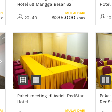
Hotel 88 Mangga Besar 62
Hotel
RI
MULAI DARI
85.000
Rp
20-40
10
ax
/pax
Next2
Previous
Next2
Prev
Paket meeting di Avriel, RedStar
Paket
Hotel
RedSt
RI
MULAI DARI