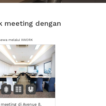
k meeting dengan
 sewa melalui XWORK
ious
Next2
 meeting di Avenue 8,