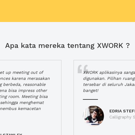
Apa kata mereka tentang XWORK ?
t up meeting out of
XWORK aplikasinya sang
iences karena merasakan
digunakan. Pilihan ruan
ng berbeda, reasonable
tersebar di seluruh Jaka
rena bisa impress other
banget!
ting room. Meeting bisa
a, sehingga menghemat
enembus kemacetan
EDRIA STEF
Calligraphy S