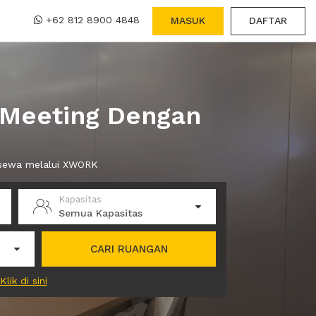
+62 812 8900 4848
MASUK
DAFTAR
 Meeting Dengan
 sewa melalui XWORK
Kapasitas
Semua Kapasitas
CARI RUANGAN
Klik di sini