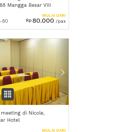
 88 Mangga Besar VIII
MULAI DARI
80.000
Rp
-80
/pax
ious
Next2
 meeting di Nicole,
ar Hotel
MULAI DARI