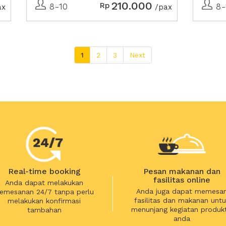
210.000
Rp
8-10
8-
ax
/pax
1
2
3
Next
Real-time booking
Pesan makanan dan
fasilitas online
Anda dapat melakukan
Anda juga dapat memesa
emesanan 24/7 tanpa perlu
fasilitas dan makanan untu
melakukan konfirmasi
menunjang kegiatan produkt
tambahan
anda