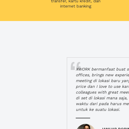
transfer, kartu kredit, dan
internet banking
XWORK bermanfaat buat se
offices, brings new exper
meeting di lokasi baru ya
price dan I love to use ka
colleagues with great mee
di set di lokasi mana saj
waktu dari pada harus m
untuk ke suatu lokasi.