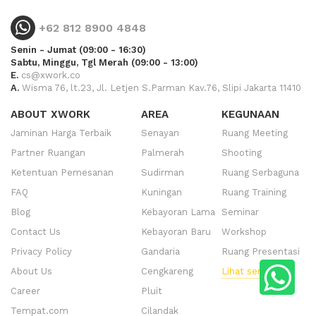
+62 812 8900 4848
Senin - Jumat (09:00 - 16:30)
Sabtu, Minggu, Tgl Merah (09:00 - 13:00)
E.
cs@xwork.co
A.
Wisma 76, lt.23, Jl. Letjen S.Parman Kav.76, Slipi Jakarta 11410
ABOUT XWORK
AREA
KEGUNAAN
Jaminan Harga Terbaik
Senayan
Ruang Meeting
Partner Ruangan
Palmerah
Shooting
Ketentuan Pemesanan
Sudirman
Ruang Serbaguna
FAQ
Kuningan
Ruang Training
Blog
Kebayoran Lama
Seminar
Contact Us
Kebayoran Baru
Workshop
Privacy Policy
Gandaria
Ruang Presentasi
About Us
Cengkareng
Lihat semua
Career
Pluit
Tempat.com
Cilandak